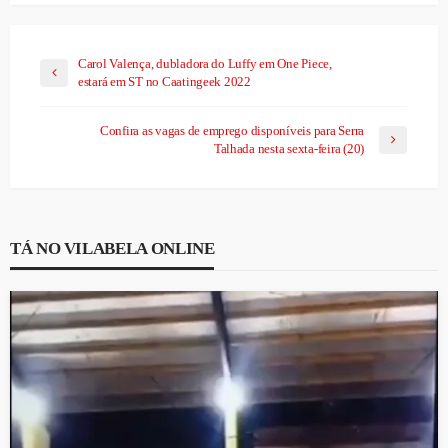
Carol Valença, dubladora do Luffy em One Piece,
estará em ST no Caatingeek 2022
Confira as vagas de emprego disponíveis para Serra
Talhada nesta sexta-feira (20)
TÁ NO VILABELA ONLINE