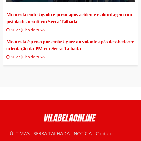
Motorista embriagado é preso após acidente e abordagem com
pistola de airsoft em Serra Talhada
20 de julho de 2026
Motorista é preso por embriaguez ao volante após desobedecer
orientação da PM em Serra Talhada
20 de julho de 2026
ÚLTIMAS
SERRA TALHADA
NOTÍCIA
Contato