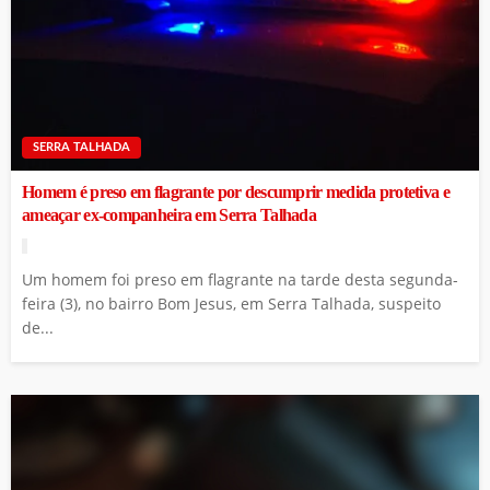
SERRA TALHADA
Homem é preso em flagrante por descumprir medida protetiva e
ameaçar ex-companheira em Serra Talhada
Um homem foi preso em flagrante na tarde desta segunda-
feira (3), no bairro Bom Jesus, em Serra Talhada, suspeito
de...