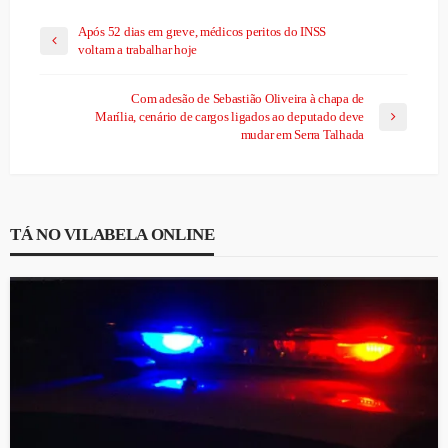
Após 52 dias em greve, médicos peritos do INSS
voltam a trabalhar hoje
Com adesão de Sebastião Oliveira à chapa de
Marília, cenário de cargos ligados ao deputado deve
mudar em Serra Talhada
TÁ NO VILABELA ONLINE