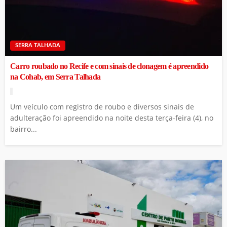
SERRA TALHADA
Carro roubado no Recife e com sinais de clonagem é apreendido
na Cohab, em Serra Talhada
Um veículo com registro de roubo e diversos sinais de
adulteração foi apreendido na noite desta terça-feira (4), no
bairro...