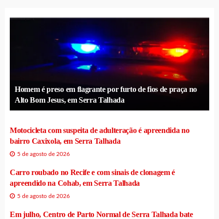
Homem é preso em flagrante por furto de fios de praça no
Alto Bom Jesus, em Serra Talhada
Motocicleta com suspeita de adulteração é apreendida no
bairro Caxixola, em Serra Talhada
5 de agosto de 2026
Carro roubado no Recife e com sinais de clonagem é
apreendido na Cohab, em Serra Talhada
5 de agosto de 2026
Em julho, Centro de Parto Normal de Serra Talhada bate