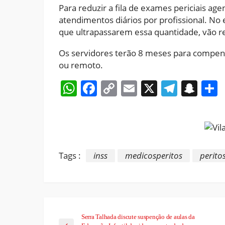
Para reduzir a fila de exames periciais age
atendimentos diários por profissional. No
que ultrapassarem essa quantidade, vão re
Os servidores terão 8 meses para compens
ou remoto.
WhatsApp
Facebook
Copy
Email
X
Teleg
Sna
Link
Tags :
inss
medicosperitos
perito
Serra Talhada discute suspenção de aulas da