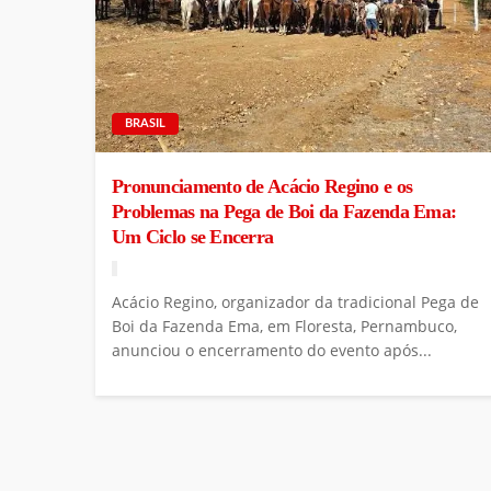
BRASIL
Pronunciamento de Acácio Regino e os
Problemas na Pega de Boi da Fazenda Ema:
Um Ciclo se Encerra
Acácio Regino, organizador da tradicional Pega de
Boi da Fazenda Ema, em Floresta, Pernambuco,
anunciou o encerramento do evento após...