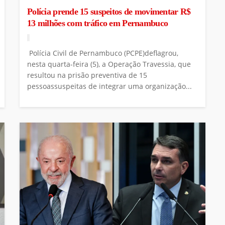
Polícia prende 15 suspeitos de movimentar R$
13 milhões com tráfico em Pernambuco
Polícia Civil de Pernambuco (PCPE)deflagrou,
nesta quarta-feira (5), a Operação Travessia, que
resultou na prisão preventiva de 15
pessoassuspeitas de integrar uma organização...