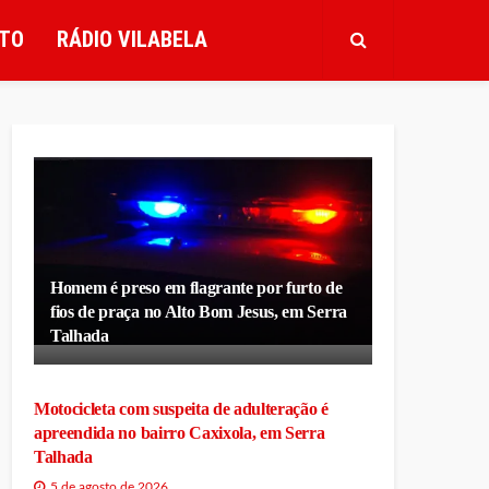
TO
RÁDIO VILABELA
Homem é preso em flagrante por furto de
fios de praça no Alto Bom Jesus, em Serra
Talhada
Motocicleta com suspeita de adulteração é
apreendida no bairro Caxixola, em Serra
Talhada
5 de agosto de 2026