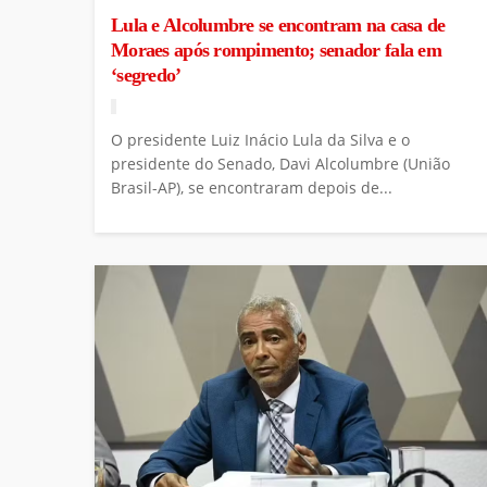
Lula e Alcolumbre se encontram na casa de
Moraes após rompimento; senador fala em
‘segredo’
O presidente Luiz Inácio Lula da Silva e o
presidente do Senado, Davi Alcolumbre (União
Brasil-AP), se encontraram depois de...