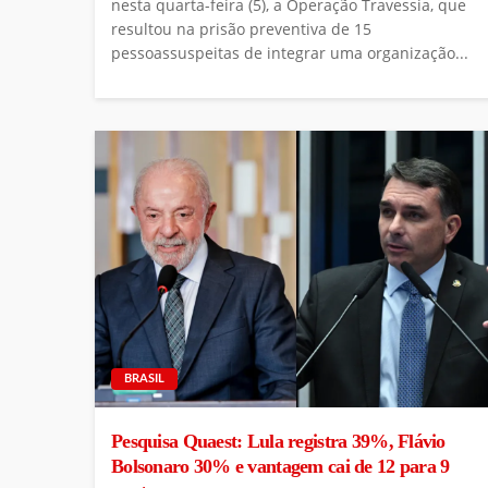
nesta quarta-feira (5), a Operação Travessia, que
resultou na prisão preventiva de 15
pessoassuspeitas de integrar uma organização...
BRASIL
Pesquisa Quaest: Lula registra 39%, Flávio
Bolsonaro 30% e vantagem cai de 12 para 9