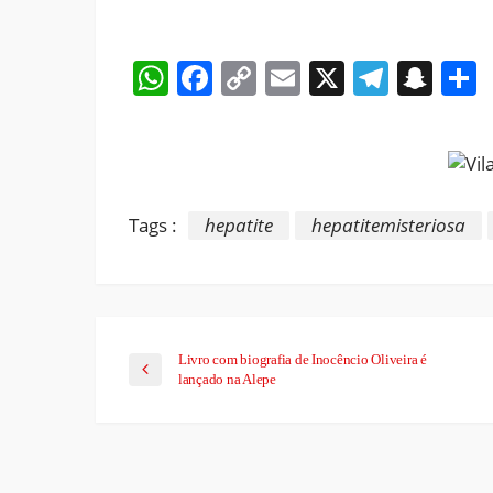
WhatsApp
Facebook
Copy
Email
X
Teleg
Sna
Link
Tags :
hepatite
hepatitemisteriosa
Livro com biografia de Inocêncio Oliveira é
lançado na Alepe