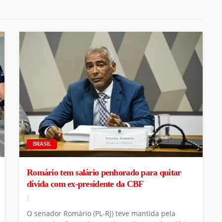
BRASIL
Romário tem salário penhorado para quitar
dívida com ex-presidente da CBF
O senador Romário (PL-RJ) teve mantida pela