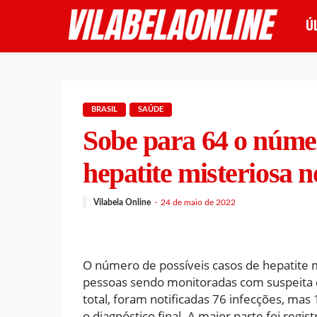
Ú
BRASIL
SAÚDE
Sobe para 64 o númer
hepatite misteriosa n
Vilabela Online
24 de maio de 2022
O número de possíveis casos de hepatite 
pessoas sendo monitoradas com suspeita 
total, foram notificadas 76 infecções, ma
o diagnóstico final. A maior parte foi regi