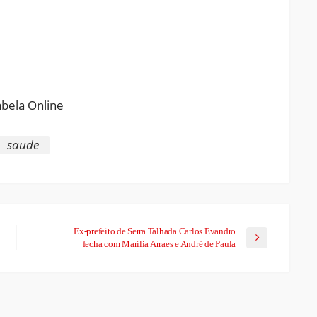
ram
pchat
Share
saude
Ex-prefeito de Serra Talhada Carlos Evandro
fecha com Marília Arraes e André de Paula