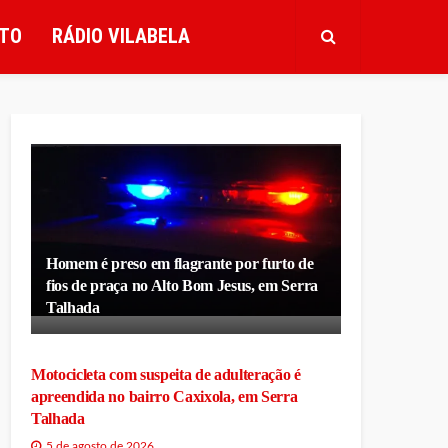
TO
RÁDIO VILABELA
Homem é preso em flagrante por furto de
fios de praça no Alto Bom Jesus, em Serra
Talhada
Motocicleta com suspeita de adulteração é
apreendida no bairro Caxixola, em Serra
Talhada
5 de agosto de 2026