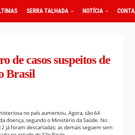
LTIMAS
SERRA TALHADA
NOTÍCIA
CONTA
o de casos suspeitos de
o Brasil
misteriosa no país aumentou. Agora, são 64
da doença, segundo o Ministério da Saúde. No
s 12 já foram descartadas; as demais seguem sem
strada no estado de São Paulo.