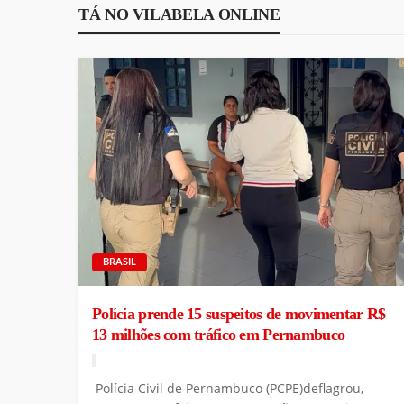
TÁ NO VILABELA ONLINE
BRASIL
Polícia prende 15 suspeitos de movimentar R$
13 milhões com tráfico em Pernambuco
Polícia Civil de Pernambuco (PCPE)deflagrou,