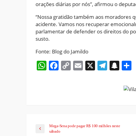
orações diárias por nós”, afirmou o deputa
“Nossa gratidão também aos moradores q
acidente. Vamos nos recuperar emocional
parlamentar de defender os direitos do p
susto.
Fonte: Blog do Jamildo
WhatsApp
Facebook
Copy
Email
X
Teleg
Sna
Link
Mega-Sena pode pagar R$ 100 milhões neste
sábado