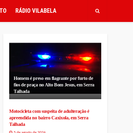
TO
RÁDIO VILABELA
Homem é preso em flagrante por furto de
fios de praça no Alto Bom Jesus, em Serra
Talhada
Motocicleta com suspeita de adulteração é
apreendida no bairro Caxixola, em Serra
Talhada
5 de agosto de 2026