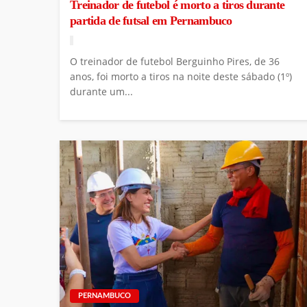
Treinador de futebol é morto a tiros durante
partida de futsal em Pernambuco
O treinador de futebol Berguinho Pires, de 36
anos, foi morto a tiros na noite deste sábado (1º)
durante um...
PERNAMBUCO