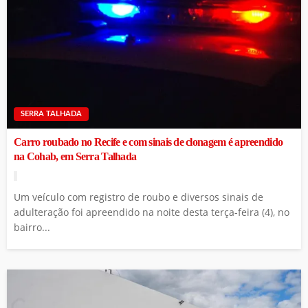
SERRA TALHADA
Carro roubado no Recife e com sinais de clonagem é apreendido
na Cohab, em Serra Talhada
Um veículo com registro de roubo e diversos sinais de
adulteração foi apreendido na noite desta terça-feira (4), no
bairro...