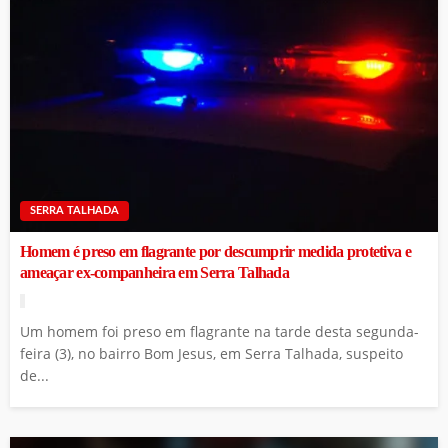
SERRA TALHADA
Homem é preso em flagrante por descumprir medida protetiva e
ameaçar ex-companheira em Serra Talhada
Um homem foi preso em flagrante na tarde desta segunda-
feira (3), no bairro Bom Jesus, em Serra Talhada, suspeito
de...