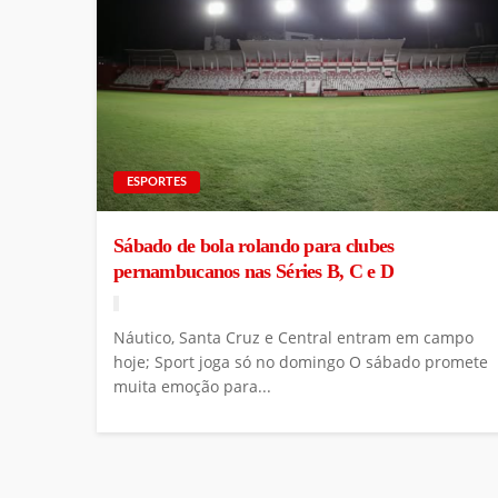
ESPORTES
Sábado de bola rolando para clubes
pernambucanos nas Séries B, C e D
Náutico, Santa Cruz e Central entram em campo
hoje; Sport joga só no domingo O sábado promete
muita emoção para...