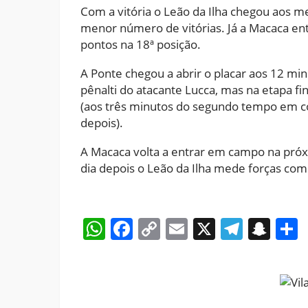
Com a vitória o Leão da Ilha chegou aos 
menor número de vitórias. Já a Macaca en
pontos na 18ª posição.
A Ponte chegou a abrir o placar aos 12 m
pênalti do atacante Lucca, mas na etapa fin
(aos três minutos do segundo tempo em co
depois).
A Macaca volta a entrar em campo na próxim
dia depois o Leão da Ilha mede forças com
WhatsApp
Facebook
Copy
Email
X
Teleg
Sna
Link