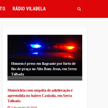
TO
RÁDIO VILABELA
Homem é preso em flagrante por furto de
fios de praça no Alto Bom Jesus, em Serra
Talhada
Motocicleta com suspeita de adulteração é
apreendida no bairro Caxixola, em Serra
Talhada
5 de agosto de 2026