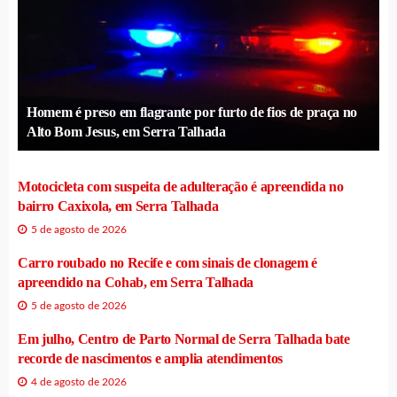
Homem é preso em flagrante por furto de fios de praça no
Alto Bom Jesus, em Serra Talhada
Motocicleta com suspeita de adulteração é apreendida no
bairro Caxixola, em Serra Talhada
5 de agosto de 2026
Carro roubado no Recife e com sinais de clonagem é
apreendido na Cohab, em Serra Talhada
5 de agosto de 2026
Em julho, Centro de Parto Normal de Serra Talhada bate
recorde de nascimentos e amplia atendimentos
4 de agosto de 2026