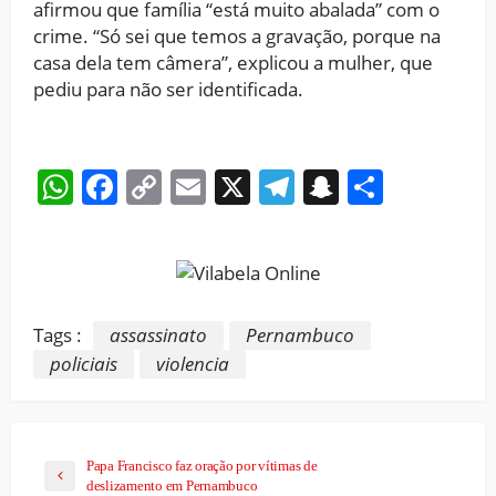
afirmou que família “está muito abalada” com o
crime. “Só sei que temos a gravação, porque na
casa dela tem câmera”, explicou a mulher, que
pediu para não ser identificada.
WhatsApp
Facebook
Copy
Email
X
Telegram
Snapchat
Share
Link
Tags :
assassinato
Pernambuco
policiais
violencia
Papa Francisco faz oração por vítimas de
deslizamento em Pernambuco