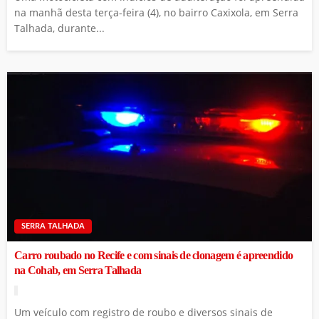
na manhã desta terça-feira (4), no bairro Caxixola, em Serra
Talhada, durante...
SERRA TALHADA
Carro roubado no Recife e com sinais de clonagem é apreendido
na Cohab, em Serra Talhada
Um veículo com registro de roubo e diversos sinais de