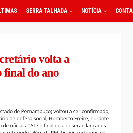
LTIMAS
SERRA TALHADA
NOTÍCIA
CONTA
retário volta a
o final do ano
 Estado de Pernambuco) voltou a ser confirmado,
ário de defesa social, Humberto Freire, durante
e oficiais. “Até o final do ano serão lançados
e, se referindo, além da PM PE, aos certames das