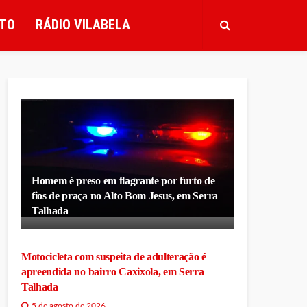
TO
RÁDIO VILABELA
Homem é preso em flagrante por furto de
fios de praça no Alto Bom Jesus, em Serra
Talhada
Motocicleta com suspeita de adulteração é
apreendida no bairro Caxixola, em Serra
Talhada
5 de agosto de 2026