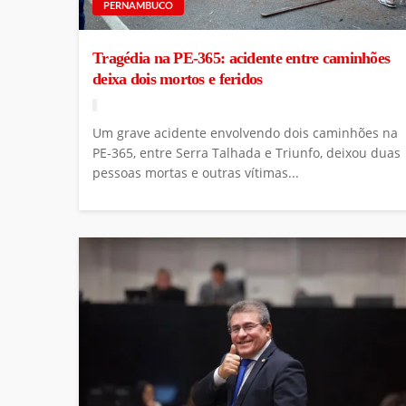
PERNAMBUCO
Tragédia na PE-365: acidente entre caminhões
deixa dois mortos e feridos
Um grave acidente envolvendo dois caminhões na
PE-365, entre Serra Talhada e Triunfo, deixou duas
pessoas mortas e outras vítimas...