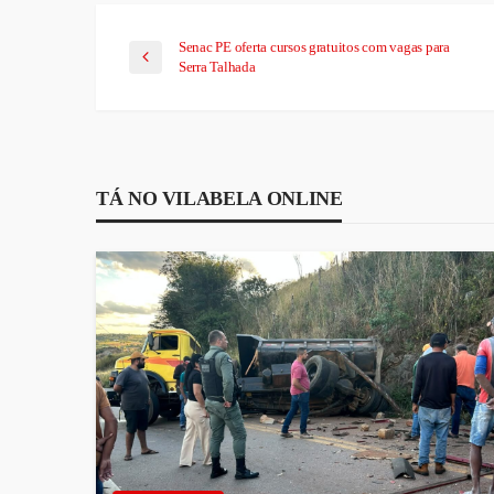
Senac PE oferta cursos gratuitos com vagas para
Serra Talhada
TÁ NO VILABELA ONLINE