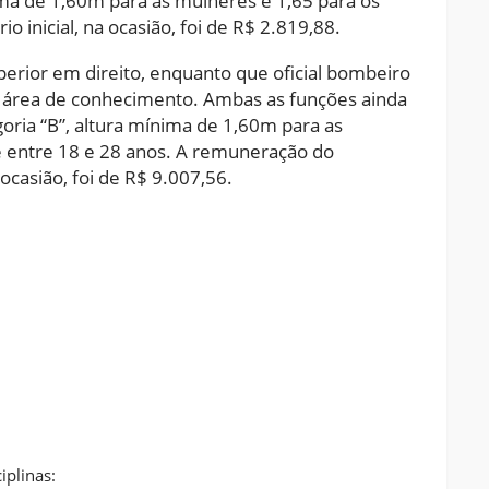
nima de 1,60m para as mulheres e 1,65 para os
o inicial, na ocasião, foi de R$ 2.819,88.
uperior em direito, enquanto que oficial bombeiro
r área de conhecimento. Ambas as funções ainda
oria “B”, altura mínima de 1,60m para as
 entre 18 e 28 anos. A remuneração do
casião, foi de R$ 9.007,56.
iplinas: