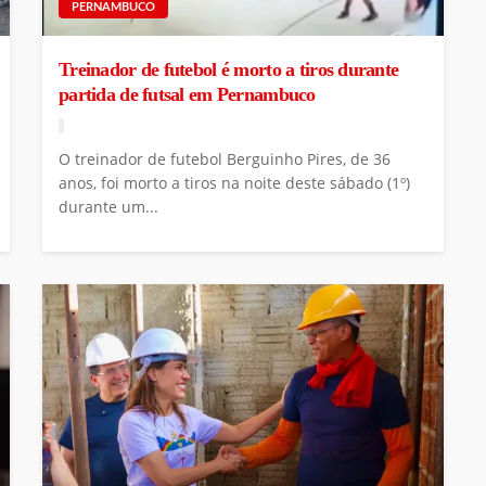
PERNAMBUCO
Treinador de futebol é morto a tiros durante
partida de futsal em Pernambuco
O treinador de futebol Berguinho Pires, de 36
anos, foi morto a tiros na noite deste sábado (1º)
durante um...