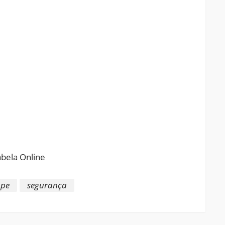
ram
pchat
Share
pe
segurança