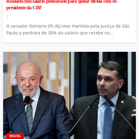
Romário tem salário penhorado para quitar dívida com ex-
presidente da CBF
O senador Romário (PL-RJ) teve mantida pela Justiça de São
Paulo a penhora de 30% do salário que recebe no...
BRASIL