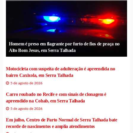
Homem é preso em flagrante por furto de fios de praça no
Alto Bom Jesus, em Serra Talhada
Motocicleta com suspeita de adulteração é apreendida no
bairro Caxixola, em Serra Talhada
5 de agosto de 2026
Carro roubado no Recife e com sinais de clonagem é
apreendido na Cohab, em Serra Talhada
5 de agosto de 2026
Em julho, Centro de Parto Normal de Serra Talhada bate
recorde de nascimentos e amplia atendimentos