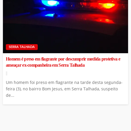
SERRA TALHADA
Homem é preso em flagrante por descumprir medida protetiva e
ameaçar ex-companheira em Serra Talhada
Um homem foi preso em flagrante na tarde desta segunda-
feira (3), no bairro Bom Jesus, em Serra Talhada, suspeito
de...