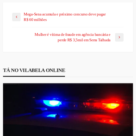
Mega-Sena acumula e próximo concurso deve pagar
R$ 60 milhões
Mulher é vítima de fraude em agência bancária e
perde R$ 3,5mil em Serra Talhada
TÁ NO VILABELA ONLINE