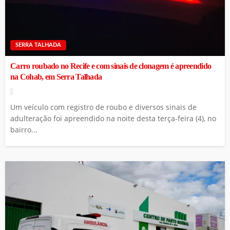
SERRA TALHADA
Carro roubado no Recife e com sinais de clonagem é apreendido
na Cohab, em Serra Talhada
Um veículo com registro de roubo e diversos sinais de
adulteração foi apreendido na noite desta terça-feira (4), no
bairro...