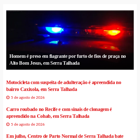
Homem é preso em flagrante por furto de fios de praça no
Alto Bom Jesus, em Serra Talhada
Motocicleta com suspeita de adulteração é apreendida no
bairro Caxixola, em Serra Talhada
5 de agosto de 2026
Carro roubado no Recife e com sinais de clonagem é
apreendido na Cohab, em Serra Talhada
5 de agosto de 2026
Em julho, Centro de Parto Normal de Serra Talhada bate