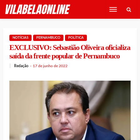
NOTÍCIAS
PERNAMBUCO
POLÍTICA
EXCLUSIVO: Sebastião Oliveira oficializa
saída da frente popular de Pernambuco
Redação
17 de junho de 2022