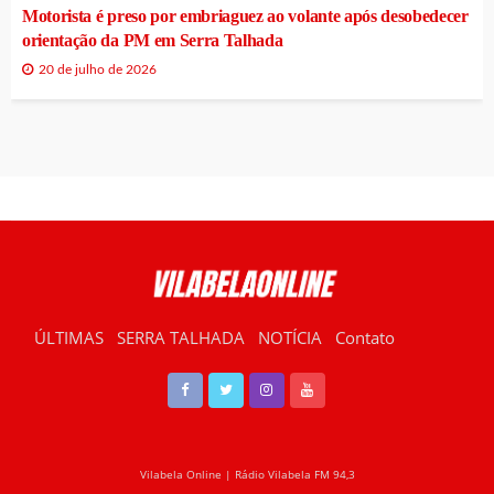
Motorista é preso por embriaguez ao volante após desobedecer
orientação da PM em Serra Talhada
20 de julho de 2026
ÚLTIMAS
SERRA TALHADA
NOTÍCIA
Contato
RÁDIO VILABELA
Vilabela Online | Rádio Vilabela FM 94,3