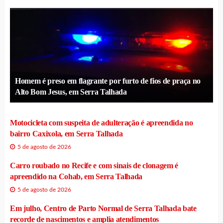
Homem é preso em flagrante por furto de fios de praça no
Alto Bom Jesus, em Serra Talhada
Motocicleta com suspeita de adulteração é apreendida no
bairro Caxixola, em Serra Talhada
5 de agosto de 2026
Carro roubado no Recife e com sinais de clonagem é
apreendido na Cohab, em Serra Talhada
5 de agosto de 2026
Em julho, Centro de Parto Normal de Serra Talhada bate
recorde de nascimentos e amplia atendimentos