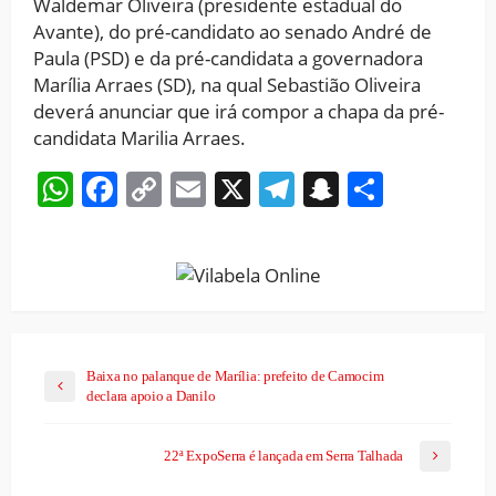
Waldemar Oliveira (presidente estadual do
Avante), do pré-candidato ao senado André de
Paula (PSD) e da pré-candidata a governadora
Marília Arraes (SD), na qual Sebastião Oliveira
deverá anunciar que irá compor a chapa da pré-
candidata Marilia Arraes.
WhatsApp
Facebook
Copy
Email
X
Telegram
Snapchat
Share
Link
Baixa no palanque de Marília: prefeito de Camocim
declara apoio a Danilo
22ª ExpoSerra é lançada em Serra Talhada