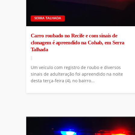
SERRA TALHADA
Carro roubado no Recife e com sinais de
clonagem é apreendido na Cohab, em Serra
Talhada
Um veículo com registro de roubo e diversos
sinais de adulteração foi apreendido na noite
desta terça-feira (4), no bairro...