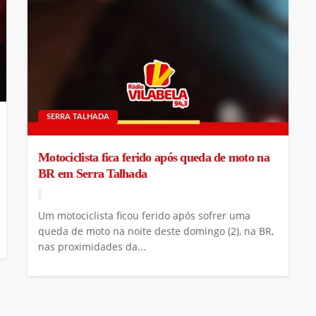
SERRA TALHADA
Motociclista fica ferido após queda de moto na
BR em Serra Talhada
Um motociclista ficou ferido após sofrer uma
queda de moto na noite deste domingo (2), na BR,
nas proximidades da...