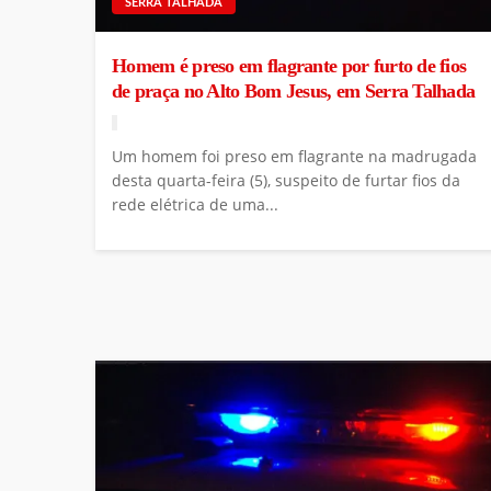
SERRA TALHADA
Homem é preso em flagrante por furto de fios
de praça no Alto Bom Jesus, em Serra Talhada
Um homem foi preso em flagrante na madrugada
desta quarta-feira (5), suspeito de furtar fios da
rede elétrica de uma...