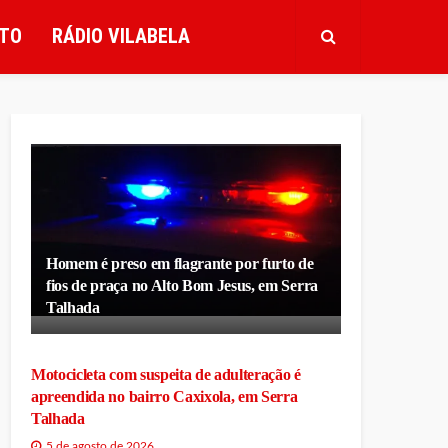
TO
RÁDIO VILABELA
Homem é preso em flagrante por furto de
fios de praça no Alto Bom Jesus, em Serra
Talhada
Motocicleta com suspeita de adulteração é
apreendida no bairro Caxixola, em Serra
Talhada
5 de agosto de 2026