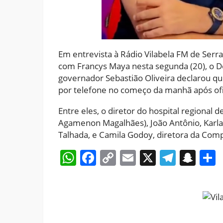
Em entrevista à Rádio Vilabela FM de Ser
com Francys Maya nesta segunda (20), o D
governador Sebastião Oliveira declarou q
por telefone no começo da manhã após ofici
Entre eles, o diretor do hospital regional
Agamenon Magalhães), João Antônio, Karla 
Talhada, e Camila Godoy, diretora da Comp
WhatsApp
Facebook
Copy
Email
X
Teleg
Sna
Link