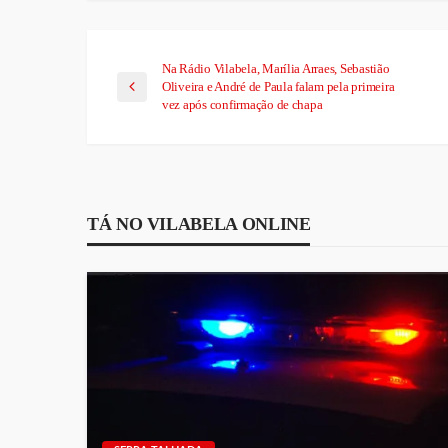
Na Rádio Vilabela, Marília Arraes, Sebastião
Oliveira e André de Paula falam pela primeira
vez após confirmação de chapa
TÁ NO VILABELA ONLINE