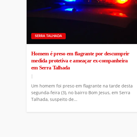
SERRA TALHADA
Homem é preso em flagrante por descumprir
medida protetiva e ameaçar ex-companheira
em Serra Talhada
Um homem foi preso em flagrante na tarde desta
segunda-feira (3), no bairro Bom Jesus, em Serra
Talhada, suspeito de...