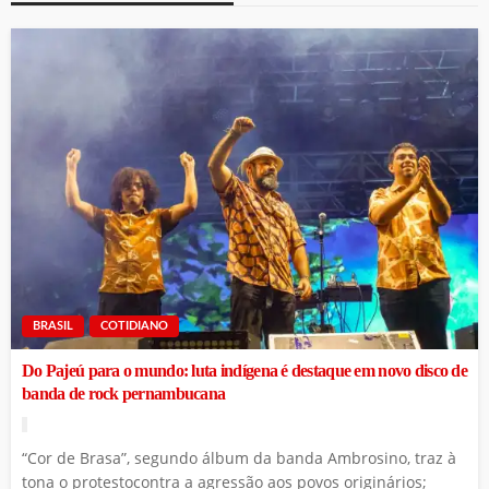
BRASIL
COTIDIANO
Do Pajeú para o mundo: luta indígena é destaque em novo disco de
banda de rock pernambucana
“Cor de Brasa”, segundo álbum da banda Ambrosino, traz à
tona o protestocontra a agressão aos povos originários;