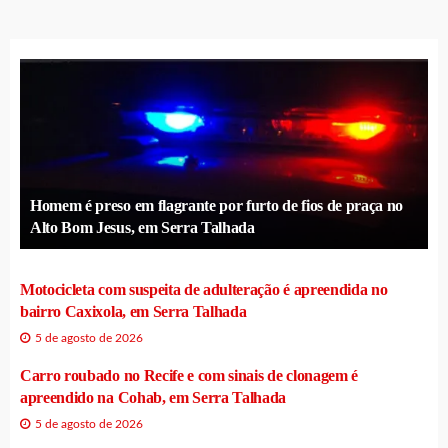
Homem é preso em flagrante por furto de fios de praça no
Alto Bom Jesus, em Serra Talhada
Motocicleta com suspeita de adulteração é apreendida no
bairro Caxixola, em Serra Talhada
5 de agosto de 2026
Carro roubado no Recife e com sinais de clonagem é
apreendido na Cohab, em Serra Talhada
5 de agosto de 2026