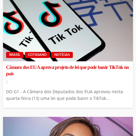
BRASIL
COTIDIANO
NOTÍCIAS
Câmara dos EUA aprova projeto de lei que pode banir TikTok no
país
DO G1 - A Câmara dos Deputados dos EUA aprovou nesta
quarta-feira (13) uma lei que pode banir o TikTok...