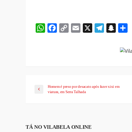
WhatsApp
Facebook
Copy
Email
X
Teleg
Sna
Link
Homem é preso por desacato após fazer xixi em
viatura, em Serra Talhada
TÁ NO VILABELA ONLINE