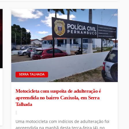
SERRA TALHADA
Motocicleta com suspeita de adulteração é
apreendida no bairro Caxixola, em Serra
Talhada
Uma motocicleta com indícios de adulteração foi
apreendida na manhã desta terça-feira (4), no