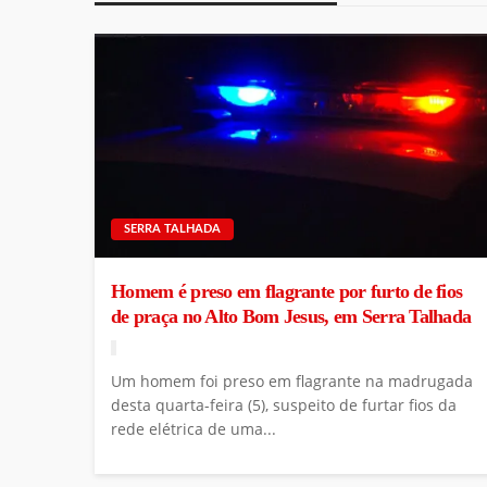
SERRA TALHADA
Homem é preso em flagrante por furto de fios
de praça no Alto Bom Jesus, em Serra Talhada
Um homem foi preso em flagrante na madrugada
desta quarta-feira (5), suspeito de furtar fios da
rede elétrica de uma...