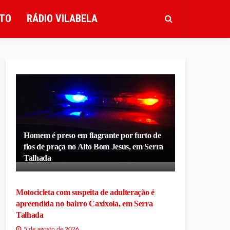
TO
RÁDIO VILABELA
Homem é preso em flagrante por furto de
fios de praça no Alto Bom Jesus, em Serra
Talhada
Motocicleta com suspeita de adulteração é
apreendida no bairro Caxixola, em Serra
Talhada
5 de agosto de 2026