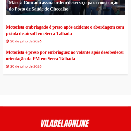
Márcia Conrado assina ordem de serviço para construção
do Posto de Saúde de Chocalho
Motorista embriagado é preso após acidente e abordagem com
pistola de airsoft em Serra Talhada
20 de julho de 2026
Motorista é preso por embriaguez ao volante após desobedecer
orientação da PM em Serra Talhada
20 de julho de 2026