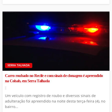
SERRA TALHADA
Carro roubado no Recife e com sinais de clonagem é apreendido
na Cohab, em Serra Talhada
Um veículo com registro de roubo e diversos sinais de
adulteração foi apreendido na noite desta terça-feira (4), no
bairro...