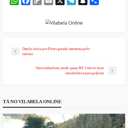
WhatsApp
Facebook
Copy
Email
X
Telegram
Snapchat
Share
Link
Danilo inicia por Flores grande maratona pelo
interior
Serra-talhadense perde quase R$ 3 mil ao fazer
transferência para golpista
TÁ NO VILABELA ONLINE