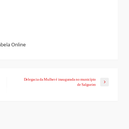
ram
pchat
Share
Delegacia da Mulher é inaugurada no município
de Salgueiro