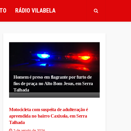
TO
RÁDIO VILABELA
Homem é preso em flagrante por furto de
fios de praça no Alto Bom Jesus, em Serra
Talhada
Motocicleta com suspeita de adulteração é
apreendida no bairro Caxixola, em Serra
Talhada
5 de agosto de 2026