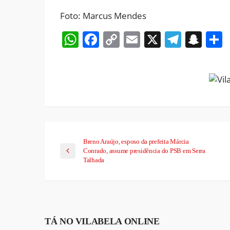
Foto: Marcus Mendes
WhatsApp
Facebook
Copy
Email
X
Teleg
Sna
Link
Breno Araújo, esposo da prefeita Márcia
Conrado, assume presidência do PSB em Serra
Talhada
TÁ NO VILABELA ONLINE