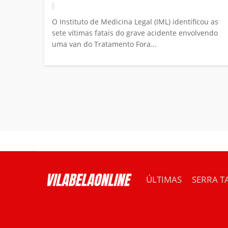
O Instituto de Medicina Legal (IML) identificou as
sete vítimas fatais do grave acidente envolvendo
uma van do Tratamento Fora...
ÚLTIMAS
SERRA T