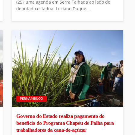
(25), uma agenda em Serra Talhada ao lado do
deputado estadual Luciano Duque....
PERNAMBUCO
Governo do Estado realiza pagamento do
benefício do Programa Chapéu de Palha para
trabalhadores da cana-de-açúcar