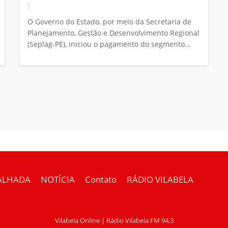
O Governo do Estado, por meio da Secretaria de
Planejamento, Gestão e Desenvolvimento Regional
(Seplag-PE), iniciou o pagamento do segmento...
ALHADA
NOTÍCIA
Contato
RÁDIO VILABELA
Vilabela Online | Rádio Vilabela FM 94,3