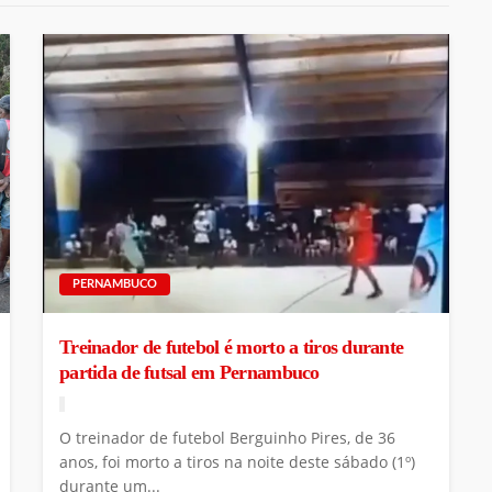
PERNAMBUCO
Treinador de futebol é morto a tiros durante
partida de futsal em Pernambuco
O treinador de futebol Berguinho Pires, de 36
anos, foi morto a tiros na noite deste sábado (1º)
durante um...