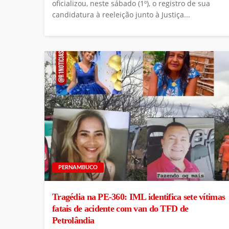
oficializou, neste sábado (1º), o registro de sua
candidatura à reeleição junto à Justiça...
PERNAMBUCO
Tragédia na PE-360: IML identifica sete vítimas
fatais de acidente com van do TFD de
Petrolândia