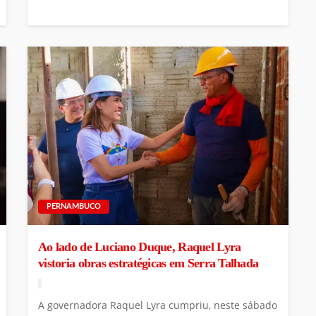
PERNAMBUCO
Ao lado de Luciano Duque, Raquel Lyra
vistoria obras estratégicas em Serra Talhada
A governadora Raquel Lyra cumpriu, neste sábado