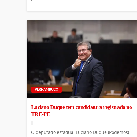
PERNAMBUCO
Luciano Duque tem candidatura registrada no
TRE-PE
O deputado estadual Luciano Duque (Podemos)