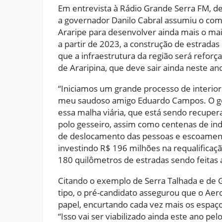
Em entrevista à Rádio Grande Serra FM, de 
a governador Danilo Cabral assumiu o comp
Araripe para desenvolver ainda mais o maio
a partir de 2023, a construção de estradas
que a infraestrutura da região será refor
de Araripina, que deve sair ainda neste an
“Iniciamos um grande processo de interi
meu saudoso amigo Eduardo Campos. O go
essa malha viária, que está sendo recupe
polo gesseiro, assim como centenas de ind
de deslocamento das pessoas e escoament
investindo R$ 196 milhões na requalificaç
180 quilômetros de estradas sendo feitas a
Citando o exemplo de Serra Talhada e de
tipo, o pré-candidato assegurou que o Aer
papel, encurtando cada vez mais os espaços
“Isso vai ser viabilizado ainda este ano p