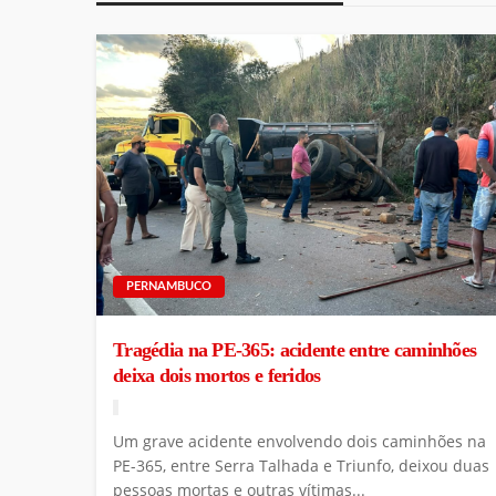
PERNAMBUCO
Tragédia na PE-365: acidente entre caminhões
deixa dois mortos e feridos
Um grave acidente envolvendo dois caminhões na
PE-365, entre Serra Talhada e Triunfo, deixou duas
pessoas mortas e outras vítimas...