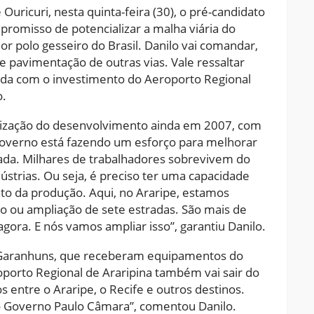
Ouricuri, nesta quinta-feira (30), o pré-candidato
romisso de potencializar a malha viária do
r polo gesseiro do Brasil. Danilo vai comandar,
 e pavimentação de outras vias. Vale ressaltar
çada com o investimento do Aeroporto Regional
o.
orização do desenvolvimento ainda em 2007, com
verno está fazendo um esforço para melhorar
rada. Milhares de trabalhadores sobrevivem do
ústrias. Ou seja, é preciso ter uma capacidade
o da produção. Aqui, no Araripe, estamos
ão ou ampliação de sete estradas. São mais de
gora. E nós vamos ampliar isso”, garantiu Danilo.
 Garanhuns, que receberam equipamentos do
oporto Regional de Araripina também vai sair do
 entre o Araripe, o Recife e outros destinos.
elo Governo Paulo Câmara”, comentou Danilo.