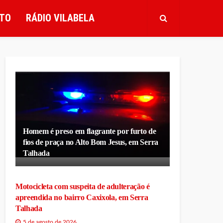
TO
RÁDIO VILABELA
Homem é preso em flagrante por furto de
fios de praça no Alto Bom Jesus, em Serra
Talhada
Motocicleta com suspeita de adulteração é
apreendida no bairro Caxixola, em Serra
Talhada
5 de agosto de 2026