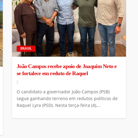
BRASIL
João Campos recebe apoio de Joaquim Neto e
se fortalece em reduto de Raquel
O candidato a governador João Campos (PSB)
segue ganhando terreno em redutos políticos de
Raquel Lyra (PSD). Nesta terça-feira (4),...