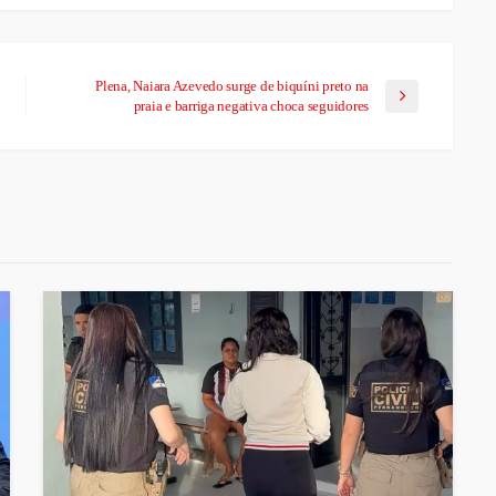
Plena, Naiara Azevedo surge de biquíni preto na
praia e barriga negativa choca seguidores