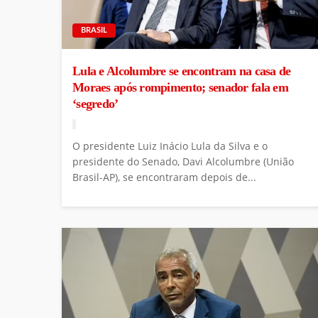
BRASIL
Lula e Alcolumbre se encontram na casa de
Moraes após rompimento; senador fala em
‘segredo’
O presidente Luiz Inácio Lula da Silva e o
presidente do Senado, Davi Alcolumbre (União
Brasil-AP), se encontraram depois de...