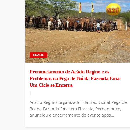
BRASIL
Pronunciamento de Acácio Regino e os
Problemas na Pega de Boi da Fazenda Ema:
Um Ciclo se Encerra
Acácio Regino, organizador da tradicional Pega de
Boi da Fazenda Ema, em Floresta, Pernambuco,
anunciou o encerramento do evento após...