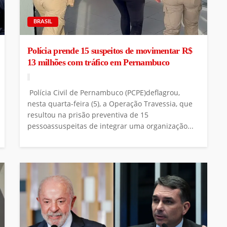
BRASIL
Polícia prende 15 suspeitos de movimentar R$
13 milhões com tráfico em Pernambuco
Polícia Civil de Pernambuco (PCPE)deflagrou,
nesta quarta-feira (5), a Operação Travessia, que
resultou na prisão preventiva de 15
pessoassuspeitas de integrar uma organização...