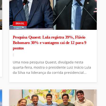
BRASIL
Pesquisa Quaest: Lula registra 39%, Flávio
Bolsonaro 30% e vantagem cai de 12 para 9
pontos
Uma nova pesquisa Quaest, divulgada nesta
quarta-feira, mostra o presidente Luiz Inácio Lula
da Silva na liderança da corrida presidencial...