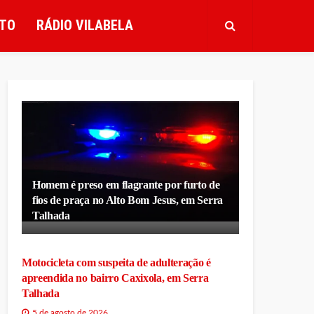
TO
RÁDIO VILABELA
Homem é preso em flagrante por furto de
fios de praça no Alto Bom Jesus, em Serra
Talhada
Motocicleta com suspeita de adulteração é
apreendida no bairro Caxixola, em Serra
Talhada
5 de agosto de 2026