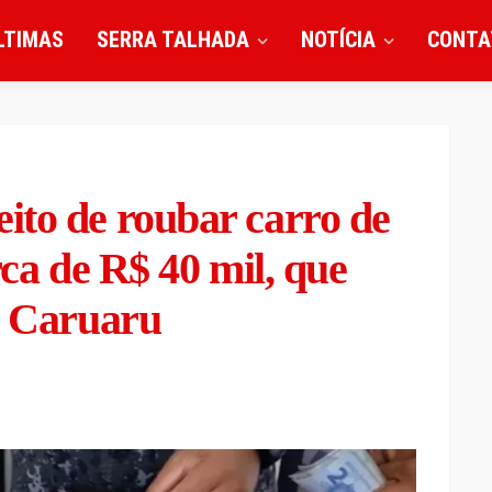
LTIMAS
SERRA TALHADA
NOTÍCIA
CONTA
ito de roubar carro de
rca de R$ 40 mil, que
m Caruaru