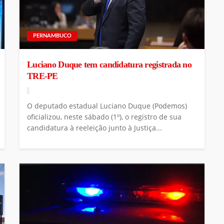
PERNAMBUCO
Luciano Duque tem candidatura registrada no
TRE-PE
O deputado estadual Luciano Duque (Podemos)
oficializou, neste sábado (1º), o registro de sua
candidatura à reeleição junto à Justiça...