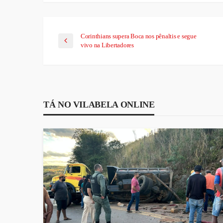
Corinthians supera Boca nos pênaltis e segue
vivo na Libertadores
TÁ NO VILABELA ONLINE