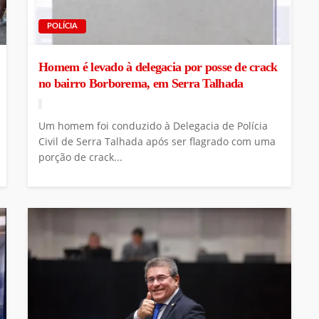
POLÍCIA
Homem é levado à delegacia por posse de crack
no bairro Borborema, em Serra Talhada
Um homem foi conduzido à Delegacia de Polícia
Civil de Serra Talhada após ser flagrado com uma
porção de crack...