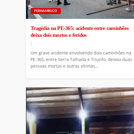
PERNAMBUCO
Tragédia na PE-365: acidente entre caminhões
deixa dois mortos e feridos
Um grave acidente envolvendo dois caminhões na
PE-365, entre Serra Talhada e Triunfo, deixou duas
pessoas mortas e outras vítimas...