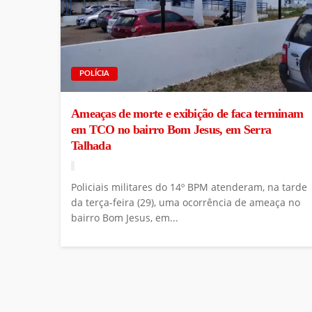
POLÍCIA
Ameaças de morte e exibição de faca terminam
em TCO no bairro Bom Jesus, em Serra
Talhada
Policiais militares do 14º BPM atenderam, na tarde
da terça-feira (29), uma ocorrência de ameaça no
bairro Bom Jesus, em...