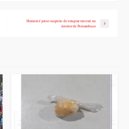
Homem é preso suspeito de estuprar travesti no
interior de Pernambuco