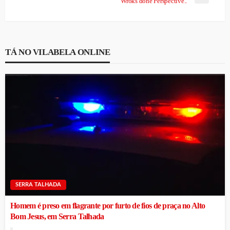
Wroks done Perspective..
TÁ NO VILABELA ONLINE
SERRA TALHADA
Homem é preso em flagrante por furto de fios de praça no Alto
Bom Jesus, em Serra Talhada