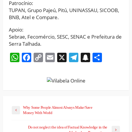
Patrocínio:
TUPAN, Grupo Pajeú, Pitú, UNINASSAU, SICOOB,
BNB, Atel e Compare.
Apoio:
Sebrae, Fecomércio, SESC, SENAC e Prefeitura de
Serra Talhada.
WhatsApp
Facebook
Copy
Email
X
Telegram
Snapchat
Share
Link
Why Some People Almost Always Make/Save
Money With World
Do not neglect the idea of Factual Knowledge in the