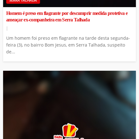
SERRA TALHADA
Homem é preso em flagrante por descumprir medida protetiva e
ameaçar ex-companheira em Serra Talhada
Um homem foi preso em flagrante na tarde desta segunda-
feira (3), no bairro Bom Jesus, em Serra Talhada, suspeito
de...