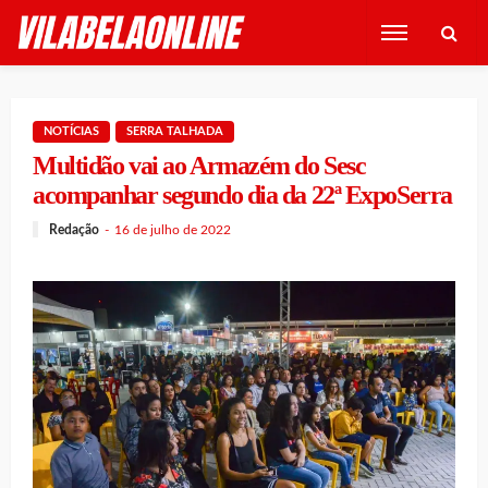
NOTÍCIAS
SERRA TALHADA
Multidão vai ao Armazém do Sesc
acompanhar segundo dia da 22ª ExpoSerra
Redação
16 de julho de 2022