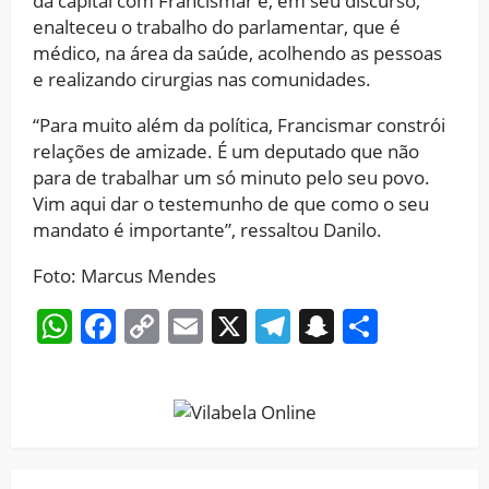
da capital com Francismar e, em seu discurso,
enalteceu o trabalho do parlamentar, que é
médico, na área da saúde, acolhendo as pessoas
e realizando cirurgias nas comunidades.
“Para muito além da política, Francismar constrói
relações de amizade. É um deputado que não
para de trabalhar um só minuto pelo seu povo.
Vim aqui dar o testemunho de que como o seu
mandato é importante”, ressaltou Danilo.
Foto: Marcus Mendes
WhatsApp
Facebook
Copy
Email
X
Telegram
Snapchat
Share
Link