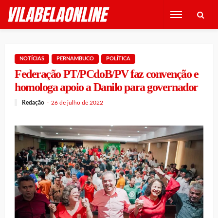
NOTÍCIAS
PERNAMBUCO
POLÍTICA
Federação PT/PCdoB/PV faz convenção e
homologa apoio a Danilo para governador
Redação
26 de julho de 2022