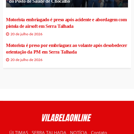
do Posto de Saúde de Chocalho
Motorista embriagado é preso após acidente e abordagem com
pistola de airsoft em Serra Talhada
20 de julho de 2026
Motorista é preso por embriaguez ao volante após desobedecer
orientação da PM em Serra Talhada
20 de julho de 2026
ÚLTIMAS
SERRA TALHADA
NOTÍCIA
Contato