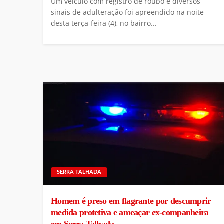
Um veículo com registro de roubo e diversos
sinais de adulteração foi apreendido na noite
desta terça-feira (4), no bairro...
SERRA TALHADA
Homem é preso em flagrante por descumprir
medida protetiva e ameaçar ex-companheira