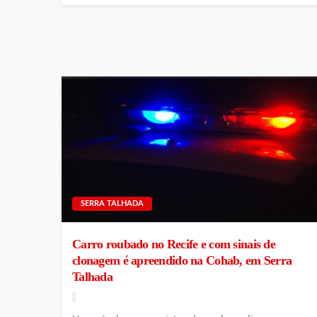
SERRA TALHADA
Carro roubado no Recife e com sinais de
clonagem é apreendido na Cohab, em Serra
Talhada