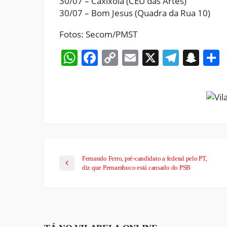
30/07 – Caxixola (CEU das Artes)
30/07 – Bom Jesus (Quadra da Rua 10)
Fotos: Secom/PMST
WhatsApp
Facebook
Copy
Email
X
Teleg
Sna
Link
Fernando Ferro, pré-candidato a federal pelo PT,
diz que Pernambuco está cansado do PSB