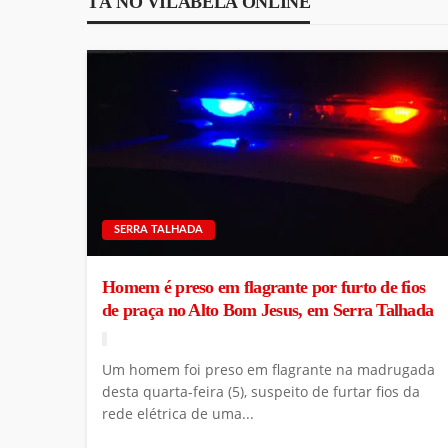
TÁ NO VILABELA ONLINE
SERRA TALHADA
Homem é preso em flagrante por furto de fios
de praça no Alto Bom Jesus, em Serra Talhada
Um homem foi preso em flagrante na madrugada
desta quarta-feira (5), suspeito de furtar fios da
rede elétrica de uma...