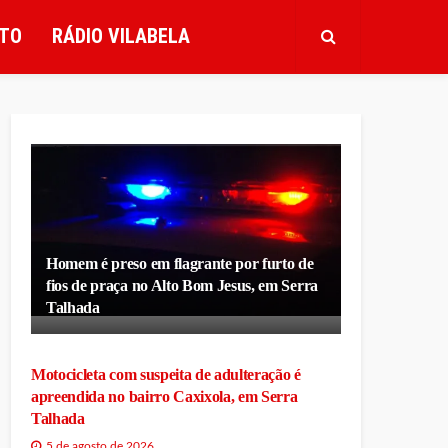
TO
RÁDIO VILABELA
Homem é preso em flagrante por furto de
fios de praça no Alto Bom Jesus, em Serra
Talhada
Motocicleta com suspeita de adulteração é
apreendida no bairro Caxixola, em Serra
Talhada
5 de agosto de 2026