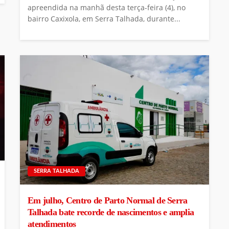
apreendida na manhã desta terça-feira (4), no
bairro Caxixola, em Serra Talhada, durante...
SERRA TALHADA
Em julho, Centro de Parto Normal de Serra
Talhada bate recorde de nascimentos e amplia
atendimentos