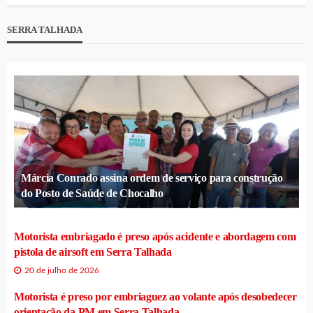
SERRA TALHADA
Márcia Conrado assina ordem de serviço para construção
do Posto de Saúde de Chocalho
Motorista embriagado é preso após acidente e abordagem com
pistola de airsoft em Serra Talhada
20 de julho de 2026
Motorista é preso por embriaguez ao volante após desobedecer
orientação da PM em Serra Talhada