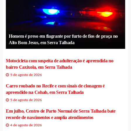
Homem é preso em flagrante por furto de fios de praça no
Alto Bom Jesus, em Serra Talhada
Motocicleta com suspeita de adulteração é apreendida no
bairro Caxixola, em Serra Talhada
5 de agosto de 2026
Carro roubado no Recife e com sinais de clonagem é
apreendido na Cohab, em Serra Talhada
5 de agosto de 2026
Em julho, Centro de Parto Normal de Serra Talhada bate
recorde de nascimentos e amplia atendimentos
4 de agosto de 2026