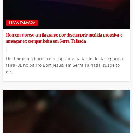
SERRA TALHADA
Homem é preso em flagrante por descumprir medida protetiva e
ameaçar ex-companheira em Serra Talhada
Um homem foi preso em flagrante na tarde desta segunda-
feira (3), no bairro Bom Jesus, em Serra Talhada, suspeito
de...