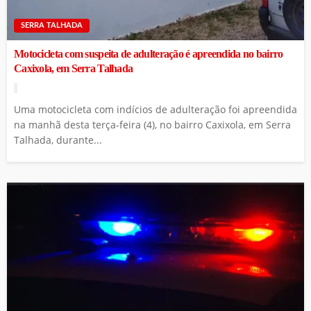
SERRA TALHADA
Motocicleta com suspeita de adulteração é apreendida no bairro
Caxixola, em Serra Talhada
Uma motocicleta com indícios de adulteração foi apreendida
na manhã desta terça-feira (4), no bairro Caxixola, em Serra
Talhada, durante...