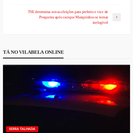
TSE determina novas eleições para prefeito e vice de
Pesqueira após cacique Marquinhos se tornar
inelegível
TÁ NO VILABELA ONLINE
SERRA TALHADA