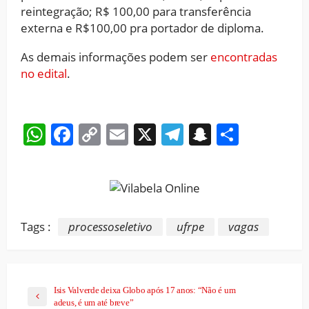
reintegração; R$ 100,00 para transferência
externa e R$100,00 pra portador de diploma.
As demais informações podem ser
encontradas
no edital
.
WhatsApp
Facebook
Copy
Email
X
Telegram
Snapchat
Share
Link
Tags :
processoseletivo
ufrpe
vagas
Isis Valverde deixa Globo após 17 anos: “Não é um
adeus, é um até breve”