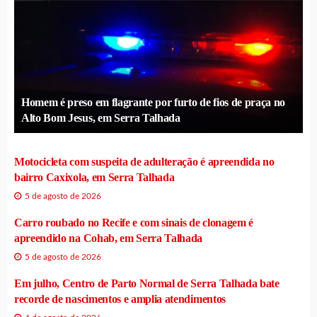
Homem é preso em flagrante por furto de fios de praça no
Alto Bom Jesus, em Serra Talhada
Motocicleta com suspeita de adulteração é apreendida no
bairro Caxixola, em Serra Talhada
5 de agosto de 2026
Carro roubado no Recife e com sinais de clonagem é
apreendido na Cohab, em Serra Talhada
5 de agosto de 2026
Em julho, Centro de Parto Normal de Serra Talhada bate
recorde de nascimentos e amplia atendimentos