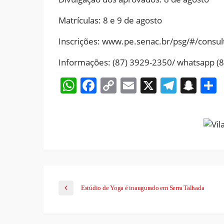
Matrículas: 8 e 9 de agosto
Inscrições: www.pe.senac.br/psg/#/consul
Informações: (87) 3929-2350/ whatsapp (
WhatsApp
Facebook
Copy
Email
X
Teleg
Sna
Link
Estúdio de Yoga é inaugurado em Serra Talhada