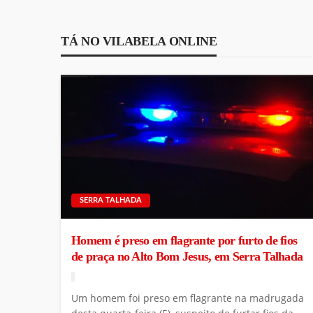
TÁ NO VILABELA ONLINE
SERRA TALHADA
Homem é preso em flagrante por furto de fios
de praça no Alto Bom Jesus, em Serra Talhada
Um homem foi preso em flagrante na madrugada