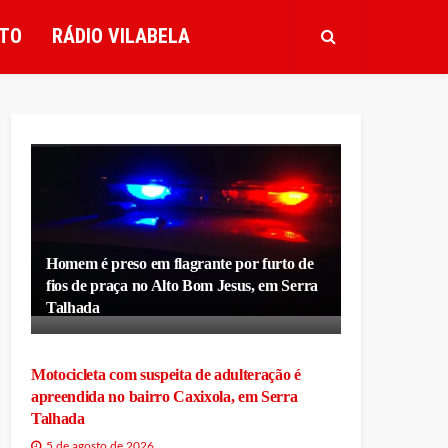
TO
RÁDIO VILABELA
Homem é preso em flagrante por furto de
fios de praça no Alto Bom Jesus, em Serra
Talhada
Motocicleta com suspeita de adulteração é
apreendida no bairro Caxixola, em Serra
Talhada
5 de agosto de 2026