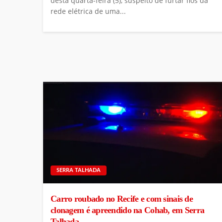
desta quarta-feira (5), suspeito de furtar fios da
rede elétrica de uma...
SERRA TALHADA
Carro roubado no Recife e com sinais de
clonagem é apreendido na Cohab, em Serra
Talhada