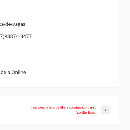
ta-de-vagas
87)98874-8477
ram
pchat
Share
Sancionada lei que libera consignado para o
Auxílio Brasil