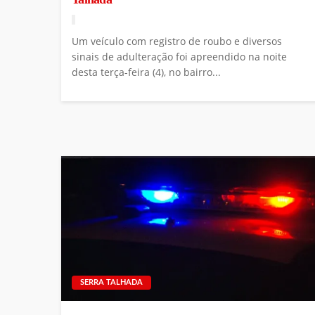
Um veículo com registro de roubo e diversos
sinais de adulteração foi apreendido na noite
desta terça-feira (4), no bairro...
SERRA TALHADA