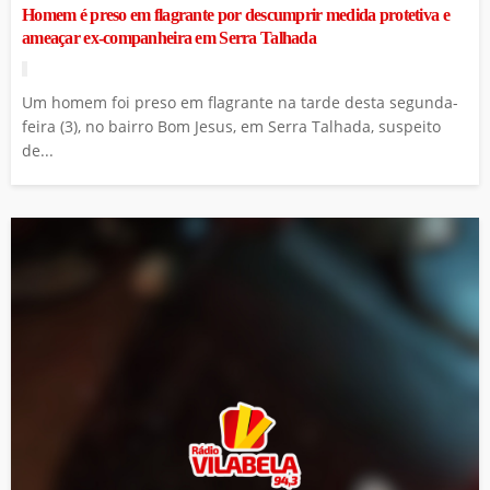
Homem é preso em flagrante por descumprir medida protetiva e
ameaçar ex-companheira em Serra Talhada
Um homem foi preso em flagrante na tarde desta segunda-
feira (3), no bairro Bom Jesus, em Serra Talhada, suspeito
de...