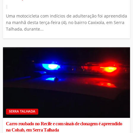
Uma motocicleta com indícios de adulteração foi apreendida
na manhã desta terça-feira (4), no bairro Caxixola, em Serra
Talhada, durante...
SERRA TALHADA
Carro roubado no Recife e com sinais de clonagem é apreendido
na Cohab, em Serra Talhada