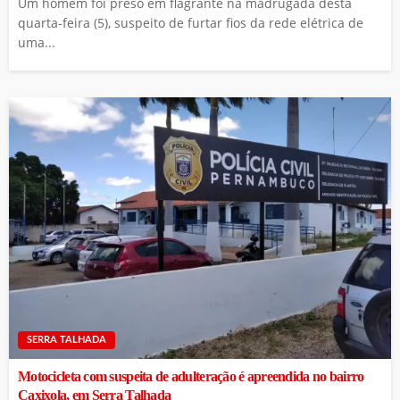
Um homem foi preso em flagrante na madrugada desta
quarta-feira (5), suspeito de furtar fios da rede elétrica de
uma...
SERRA TALHADA
Motocicleta com suspeita de adulteração é apreendida no bairro
Caxixola, em Serra Talhada