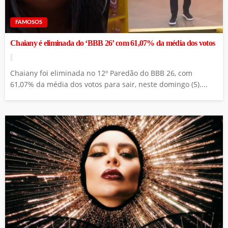
FAMOSOS
Chaiany é eliminada do ‘BBB 26’ com 61,07% da média dos votos
Chaiany foi eliminada no 12º Paredão do BBB 26, com
61,07% da média dos votos para sair, neste domingo (5)....