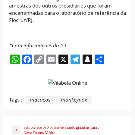
amostras dos outros presidiários que foram
encaminhadas para o laboratório de referência da
Fiocruz/RJ.
*Com informações do G1.
WhatsApp
Facebook
Copy
Email
X
Telegram
Snapchat
Share
Link
Tags :
macacos
monkeypox
Sesi oferece 580 bolsas de estudo gratuitas para o
Novo Ensino Médio