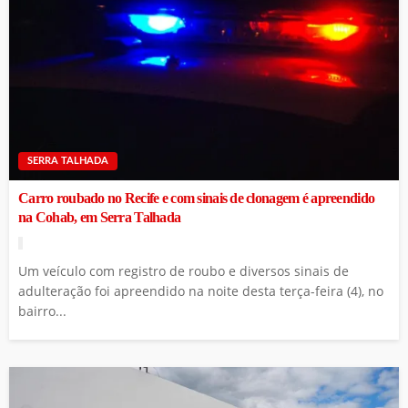
SERRA TALHADA
Carro roubado no Recife e com sinais de clonagem é apreendido
na Cohab, em Serra Talhada
Um veículo com registro de roubo e diversos sinais de
adulteração foi apreendido na noite desta terça-feira (4), no
bairro...