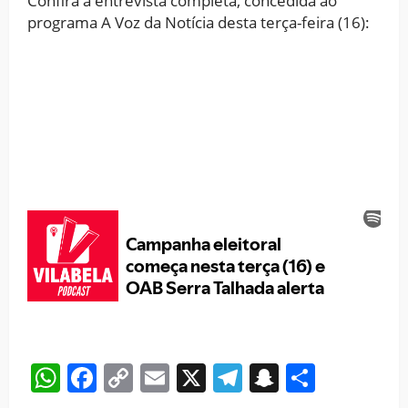
Confira a entrevista completa, concedida ao
programa A Voz da Notícia desta terça-feira (16):
WhatsApp
Facebook
Copy
Email
X
Telegram
Snapchat
Share
Link