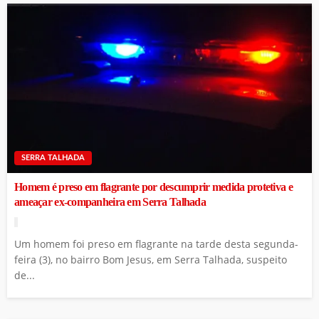
SERRA TALHADA
Homem é preso em flagrante por descumprir medida protetiva e
ameaçar ex-companheira em Serra Talhada
Um homem foi preso em flagrante na tarde desta segunda-
feira (3), no bairro Bom Jesus, em Serra Talhada, suspeito
de...