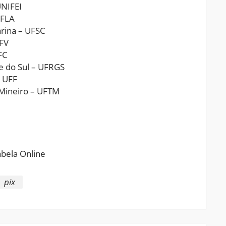
UNIFEI
UFLA
rina – UFSC
FV
FC
 do Sul – UFRGS
 UFF
Mineiro – UFTM
ram
pchat
Share
pix