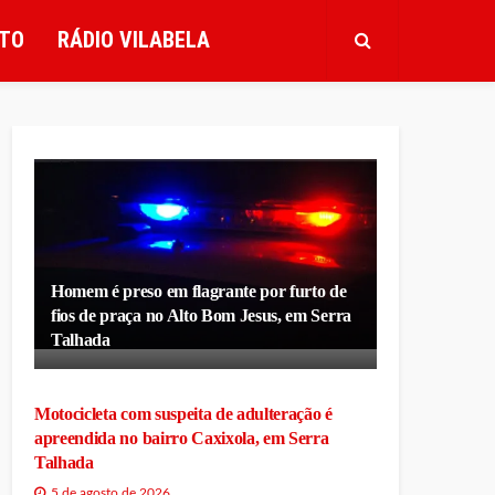
TO
RÁDIO VILABELA
Homem é preso em flagrante por furto de
fios de praça no Alto Bom Jesus, em Serra
Talhada
Motocicleta com suspeita de adulteração é
apreendida no bairro Caxixola, em Serra
Talhada
5 de agosto de 2026