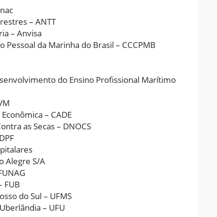
Anac
restres – ANTT
ia – Anvisa
 Pessoal da Marinha do Brasil – CCCPMB
volvimento do Ensino Profissional Marítimo
CVM
 Econômica – CADE
ontra as Secas – DNOCS
 DPF
italares
 Alegre S/A
 FUNAG
– FUB
sso do Sul – UFMS
Uberlândia – UFU