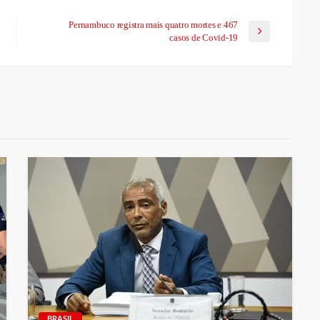
Pernambuco registra mais quatro mortes e 467
casos de Covid-19
BRASIL