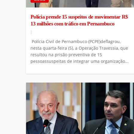
Polícia prende 15 suspeitos de movimentar R$
13 milhões com tráfico em Pernambuco
Polícia Civil de Pernambuco (PCPE)deflagrou,
nesta quarta-feira (5), a Operação Travessia, que
resultou na prisão preventiva de 15
pessoassuspeitas de integrar uma organização...