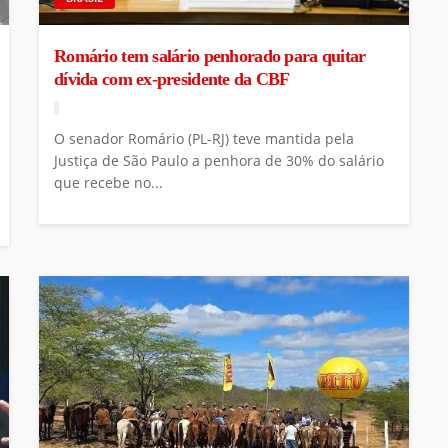
Romário tem salário penhorado para quitar
dívida com ex-presidente da CBF
O senador Romário (PL-RJ) teve mantida pela
Justiça de São Paulo a penhora de 30% do salário
que recebe no...