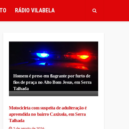
TO
RÁDIO VILABELA
Homem é preso em flagrante por furto de
fios de praça no Alto Bom Jesus, em Serra
Talhada
Motocicleta com suspeita de adulteração é
apreendida no bairro Caxixola, em Serra
Talhada
5 de agosto de 2026