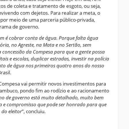
s de coleta e tratamento de esgoto, ou seja,
vivendo com dejetos. Para realizar a meta, o
por meio de uma parceria público-privada,
grama de governo.
em é cobrar conta de água. Porque falta água
tória, no Agreste, na Mata e no Sertão, sem
a concessão da Compesa para que a gente possa
is e escolas, duplicar estradas, investir na polícia
nto de água nos primeiros quatro anos do nosso
rasil.
 Compesa vai permitir novos investimentos para
ambuco, pondo fim ao rodízio e ao racionamento
no de governo está muito detalhado, muito bem
nta e compromisso que pode ser honrado para que
 do eleitor
”, concluiu.
ram
pchat
Share