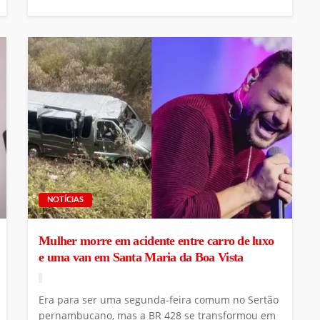
NOTÍCIAS
Mulher morre em acidente entre carro de luxo
e uma van em Santa Maria da Boa Vista
Era para ser uma segunda-feira comum no Sertão
pernambucano, mas a BR 428 se transformou em