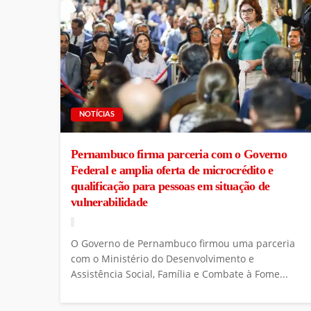
NOTÍCIAS
Pernambuco firma parceria com o Governo
Federal e amplia oferta de microcrédito e
qualificação para pessoas em situação de
vulnerabilidade
O Governo de Pernambuco firmou uma parceria
com o Ministério do Desenvolvimento e
Assistência Social, Família e Combate à Fome...