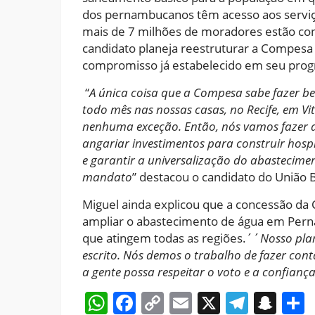
dos pernambucanos têm acesso aos serviço
mais de 7 milhões de moradores estão con
candidato planeja reestruturar a Compesa 
compromisso já estabelecido em seu pro
“
A única coisa que a Compesa sabe fazer b
todo mês nas nossas casas, no Recife, em Vi
nenhuma exceção. Então, nós vamos fazer 
angariar investimentos para construir hospita
e garantir a universalização do abastecime
mandato
” destacou o candidato do União B
Miguel ainda explicou que a concessão da
ampliar o abastecimento de água em Pern
que atingem todas as regiões.´´
Nosso pla
escrito. Nós demos o trabalho de fazer co
a gente possa respeitar o voto e a confiança
WhatsApp
Facebook
Copy
Email
X
Teleg
Sna