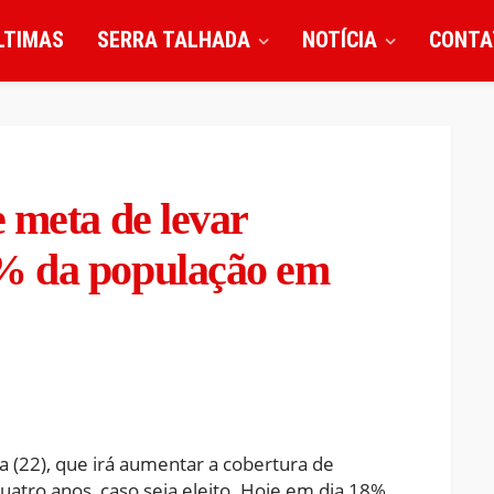
LTIMAS
SERRA TALHADA
NOTÍCIA
CONTA
 meta de levar
% da população em
a (22), que irá aumentar a cobertura de
atro anos, caso seja eleito. Hoje em dia,18%