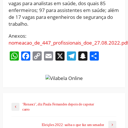
vagas para analistas em saúde, dos quais 85
enfermeiros; 97 para assistentes em saúde; além
de 17 vagas para engenheiros de segurança do
trabalho.
Anexos:
nomeacao_de_447_profissionais_doe_27.08.2022.pd
WhatsApp
Facebook
Copy
Email
X
Telegram
Snapchat
Share
Link
‘Renasci’, diz Paula Fernandes depois de capotar
carro
Eleições 2022: saiba o que faz um senador