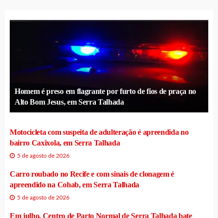
Homem é preso em flagrante por furto de fios de praça no
Alto Bom Jesus, em Serra Talhada
Motocicleta com suspeita de adulteração é apreendida no
bairro Caxixola, em Serra Talhada
5 de agosto de 2026
Carro roubado no Recife e com sinais de clonagem é
apreendido na Cohab, em Serra Talhada
5 de agosto de 2026
Em julho, Centro de Parto Normal de Serra Talhada bate