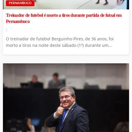
PERNAMBUCO
Treinador de futebol é morto a tiros durante partida de futsal em
Pernambuco
O treinador de futebol Berguinho Pires, de 36 anos, foi
morto a tiros na noite deste sábado (1º) durante um...