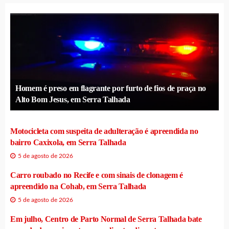
Homem é preso em flagrante por furto de fios de praça no
Alto Bom Jesus, em Serra Talhada
Motocicleta com suspeita de adulteração é apreendida no
bairro Caxixola, em Serra Talhada
5 de agosto de 2026
Carro roubado no Recife e com sinais de clonagem é
apreendido na Cohab, em Serra Talhada
5 de agosto de 2026
Em julho, Centro de Parto Normal de Serra Talhada bate