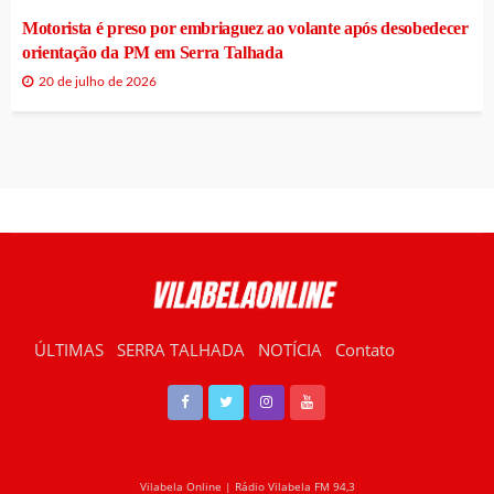
Motorista é preso por embriaguez ao volante após desobedecer
orientação da PM em Serra Talhada
20 de julho de 2026
ÚLTIMAS
SERRA TALHADA
NOTÍCIA
Contato
RÁDIO VILABELA
Vilabela Online | Rádio Vilabela FM 94,3