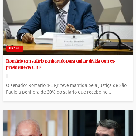
BRASIL
Romário tem salário penhorado para quitar dívida com ex-
presidente da CBF
O senador Romário (PL-RJ) teve mantida pela Justiça de São
Paulo a penhora de 30% do salário que recebe no...