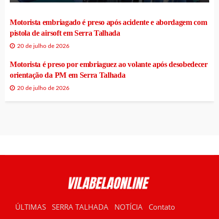
Motorista embriagado é preso após acidente e abordagem com
pistola de airsoft em Serra Talhada
20 de julho de 2026
Motorista é preso por embriaguez ao volante após desobedecer
orientação da PM em Serra Talhada
20 de julho de 2026
ÚLTIMAS
SERRA TALHADA
NOTÍCIA
Contato