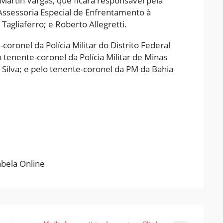
 Martin Vargas, que ficará responsável pela
 Assessoria Especial de Enfrentamento à
agliaferro; e Roberto Allegretti.
oronel da Polícia Militar do Distrito Federal
tenente-coronel da Polícia Militar de Minas
Silva; e pelo tenente-coronel da PM da Bahia
ram
pchat
Share