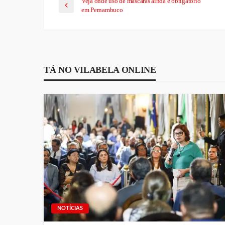
Veja onde uso de máscaras ainda é obrigatório
em Pernambuco
TÁ NO VILABELA ONLINE
NOTÍCIAS