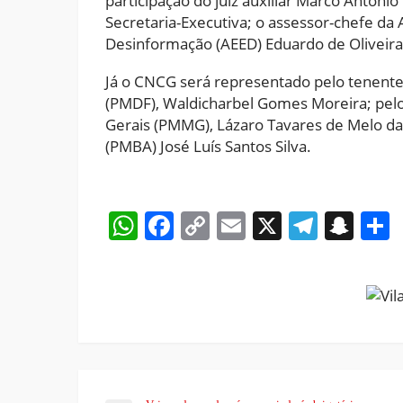
participação do juiz auxiliar Marco Antonio
Secretaria-Executiva; o assessor-chefe da
Desinformação (AEED) Eduardo de Oliveira T
Já o CNCG será representado pelo tenente-c
(PMDF), Waldicharbel Gomes Moreira; pelo 
Gerais (PMMG), Lázaro Tavares de Melo da 
(PMBA) José Luís Santos Silva.
WhatsApp
Facebook
Copy
Email
X
Teleg
Sna
Link