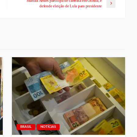
Marília Arraes participa de carreata em Olinda, e
defende eleição de Lula para presidente
BRASIL
NOTÍCIAS