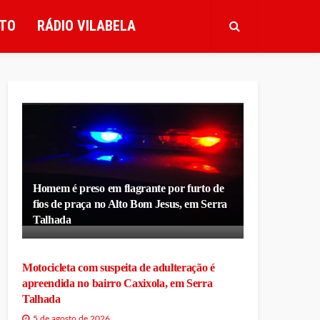
TO
RÁDIO VILABELA
Homem é preso em flagrante por furto de
fios de praça no Alto Bom Jesus, em Serra
Talhada
Motocicleta com suspeita de adulteração é
apreendida no bairro Caxixola, em Serra
Talhada
5 de agosto de 2026