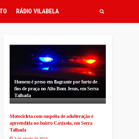
TO
RÁDIO VILABELA
Homem é preso em flagrante por furto de
fios de praça no Alto Bom Jesus, em Serra
Talhada
Motocicleta com suspeita de adulteração é
apreendida no bairro Caxixola, em Serra
Talhada
5 de agosto de 2026