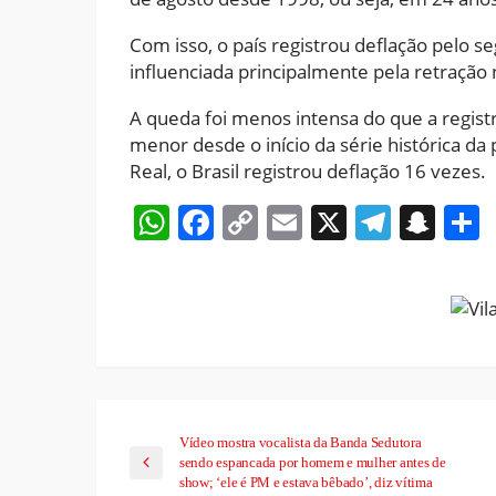
Com isso, o país registrou deflação pelo 
influenciada principalmente pela retração
A queda foi menos intensa do que a registr
menor desde o início da série histórica da
Real, o Brasil registrou deflação 16 vezes.
WhatsApp
Facebook
Copy
Email
X
Teleg
Sna
Link
Vídeo mostra vocalista da Banda Sedutora
sendo espancada por homem e mulher antes de
show; ‘ele é PM e estava bêbado’, diz vítima