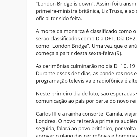
“London Bridge is down”. Assim foi transmi
primeira-ministra britânica, Liz Truss, e ao
oficial ter sido feita.
A morte da monarca é classificado como o 
serão classificados como Dia D+1, Dia D+2
como “London Bridge”. Uma vez que o anúnci
começa a partir desta sexta-feira (9).
As cerimônias culminarão no dia D+10, 19 
Durante esses dez dias, as bandeiras nos e
programação televisiva e radiofônica é alt
Neste primeiro dia de luto, são esperadas
comunicação ao país por parte do novo rei, C
Carlos III e a rainha consorte, Camila, viaj
Londres. O novo rei terá a primeira audiên
seguida, falará ao povo britânico, por volt
aprovar o plano das cerimônias e homenag