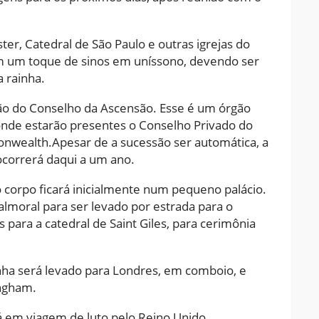
er, Catedral de São Paulo e outras igrejas do
com um toque de sinos em uníssono, devendo ser
 rainha.
ião do Conselho da Ascensão. Esse é um órgão
 onde estarão presentes o Conselho Privado do
nwealth.Apesar de a sucessão ser automática, a
 ocorrerá daqui a um ano.
 corpo ficará inicialmente num pequeno palácio.
almoral para ser levado por estrada para o
para a catedral de Saint Giles, para cerimônia
inha será levado para Londres, em comboio, e
ingham.
rá em viagem de luto pelo Reino Unido,