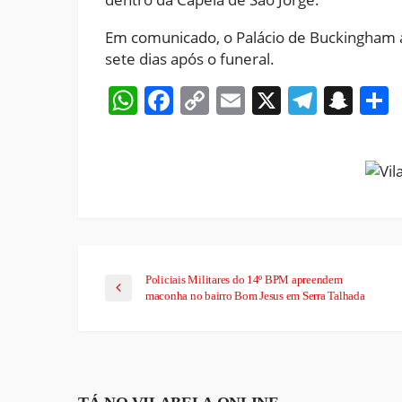
Em comunicado, o Palácio de Buckingham an
sete dias após o funeral.
WhatsApp
Facebook
Copy
Email
X
Teleg
Sna
Link
Policiais Militares do 14º BPM apreendem
maconha no bairro Bom Jesus em Serra Talhada