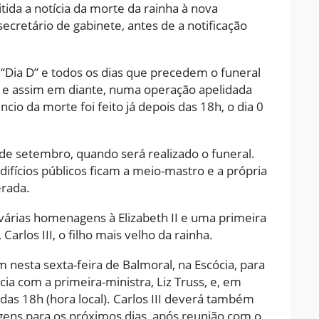
tida a notícia da morte da rainha à nova
 secretário de gabinete, antes de a notificação
“Dia D” e todos os dias que precedem o funeral
, e assim em diante, numa operação apelidada
o da morte foi feito já depois das 18h, o dia 0
de setembro, quando será realizado o funeral.
difícios públicos ficam a meio-mastro e a própria
erada.
 várias homenagens à Elizabeth II e uma primeira
arlos III, o filho mais velho da rainha.
am nesta sexta-feira de Balmoral, na Escócia, para
cia com a primeira-ministra, Liz Truss, e, em
a das 18h (hora local). Carlos III deverá também
ens para os próximos dias, após reunião com o