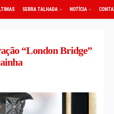
LTIMAS
SERRA TALHADA
NOTÍCIA
CONTA
ração “London Bridge”
rainha