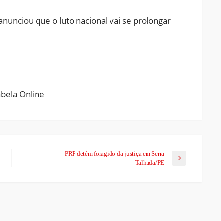
unciou que o luto nacional vai se prolongar
ram
pchat
Share
PRF detém foragido da justiça em Serra
Talhada/PE