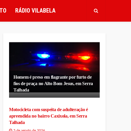
TO
RÁDIO VILABELA
Homem é preso em flagrante por furto de
fios de praça no Alto Bom Jesus, em Serra
Talhada
Motocicleta com suspeita de adulteração é
apreendida no bairro Caxixola, em Serra
Talhada
5 de agosto de 2026