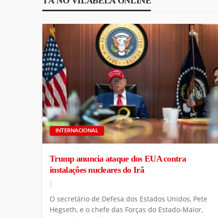
TÁ NO VILABELA ONLINE
INTERNACIONAL
Trump anuncia ataque dos EUA contra
instalações nucleares do Irã
O secretário de Defesa dos Estados Unidos, Pete
Hegseth, e o chefe das Forças do Estado-Maior,