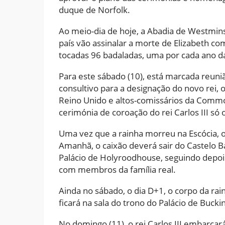
duque de Norfolk.
Ao meio-dia de hoje, a Abadia de Westminst
país vão assinalar a morte de Elizabeth 
tocadas 96 badaladas, uma por cada ano da
Para este sábado (10), está marcada reun
consultivo para a designação do novo rei,
Reino Unido e altos-comissários da Commo
cerimónia de coroação do rei Carlos III só
Uma vez que a rainha morreu na Escócia, o
Amanhã, o caixão deverá sair do Castelo B
Palácio de Holyroodhouse, seguindo depois 
com membros da família real.
Ainda no sábado, o dia D+1, o corpo da ra
ficará na sala do trono do Palácio de Buck
No domingo (11), o rei Carlos III embarca