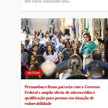
Dan Caine, realizaram uma...
NOTÍCIAS
Pernambuco firma parceria com o Governo
Federal e amplia oferta de microcrédito e
qualificação para pessoas em situação de
vulnerabilidade