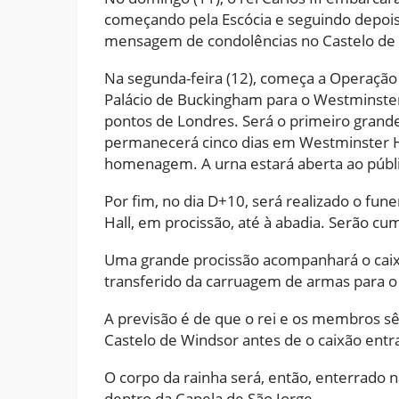
começando pela Escócia e seguindo depois
mensagem de condolências no Castelo de 
Na segunda-feira (12), começa a Operação 
Palácio de Buckingham para o Westminster 
pontos de Londres. Será o primeiro grand
permanecerá cinco dias em Westminster Ha
homenagem. A urna estará aberta ao públi
Por fim, no dia D+10, será realizado o fun
Hall, em procissão, até à abadia. Serão cu
Uma grande procissão acompanhará o caixã
transferido da carruagem de armas para o 
A previsão é de que o rei e os membros sên
Castelo de Windsor antes de o caixão entr
O corpo da rainha será, então, enterrado n
dentro da Capela de São Jorge.