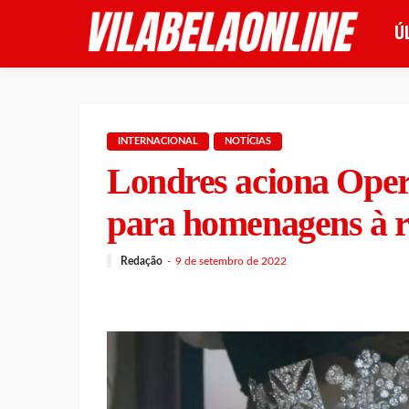
Ú
INTERNACIONAL
NOTÍCIAS
Londres aciona Ope
para homenagens à 
Redação
9 de setembro de 2022