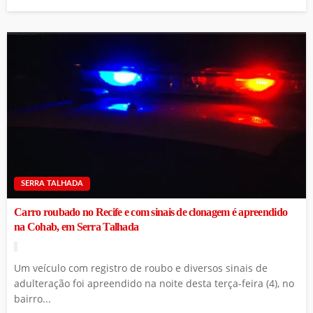
SERRA TALHADA
Carro roubado no Recife e com sinais de clonagem é apreendido
na Cohab, em Serra Talhada
Um veículo com registro de roubo e diversos sinais de
adulteração foi apreendido na noite desta terça-feira (4), no
bairro...