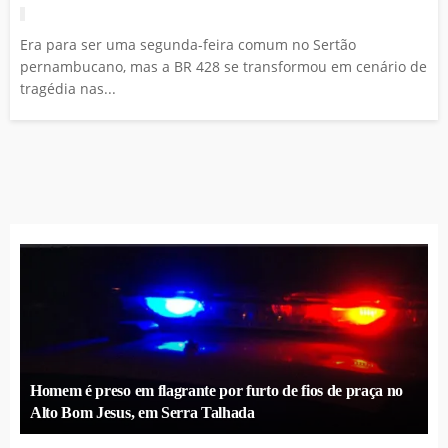
Era para ser uma segunda-feira comum no Sertão
pernambucano, mas a BR 428 se transformou em cenário de
tragédia nas...
Homem é preso em flagrante por furto de fios de praça no
Alto Bom Jesus, em Serra Talhada