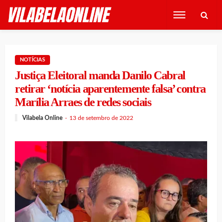
NOTÍCIAS
Justiça Eleitoral manda Danilo Cabral
retirar ‘notícia aparentemente falsa’ contra
Marília Arraes de redes sociais
Vilabela Online
13 de setembro de 2022