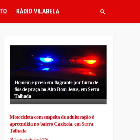
TO
RÁDIO VILABELA
Homem é preso em flagrante por furto de
fios de praça no Alto Bom Jesus, em Serra
Talhada
Motocicleta com suspeita de adulteração é
apreendida no bairro Caxixola, em Serra
Talhada
5 de agosto de 2026