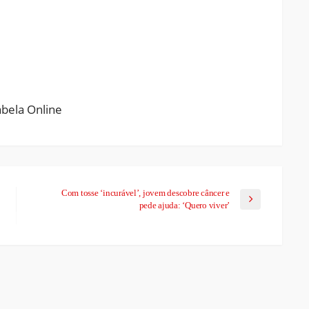
ram
pchat
Share
Com tosse ‘incurável’, jovem descobre câncer e
pede ajuda: ‘Quero viver’