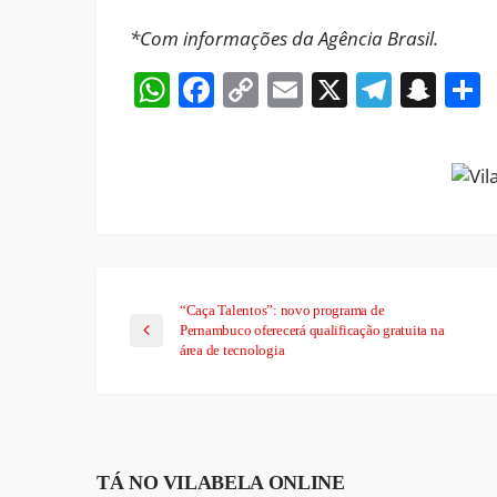
*Com informações da Agência Brasil.
WhatsApp
Facebook
Copy
Email
X
Teleg
Sna
Link
“Caça Talentos”: novo programa de
Pernambuco oferecerá qualificação gratuita na
área de tecnologia
TÁ NO VILABELA ONLINE