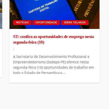
NOTÍCIAS
OPORTUNIDADE
SERRA TALHADA
ST: confira as oportunidades de emprego nesta
segunda-feira (10)
A Secretaria de Desenvolvimento Profissional e
Empreendedorismo (Sedepe-PE) oferece nesta
segunda-feira (10) oportunidades de trabalho em
todo o Estado de Pernambuco....