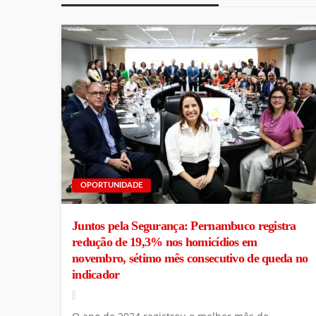
OPORTUNIDADE
Juntos pela Segurança: Pernambuco registra
redução de 19,3% nos homicídios em
novembro, sétimo mês consecutivo de queda no
indicador