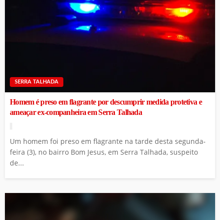
SERRA TALHADA
Homem é preso em flagrante por descumprir medida protetiva e
ameaçar ex-companheira em Serra Talhada
Um homem foi preso em flagrante na tarde desta segunda-
feira (3), no bairro Bom Jesus, em Serra Talhada, suspeito
de...