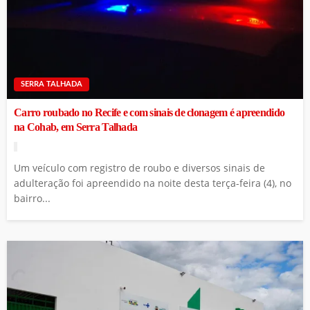
SERRA TALHADA
Carro roubado no Recife e com sinais de clonagem é apreendido
na Cohab, em Serra Talhada
Um veículo com registro de roubo e diversos sinais de
adulteração foi apreendido na noite desta terça-feira (4), no
bairro...