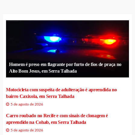
Homem é preso em flagrante por furto de fios de praça no
Alto Bom Jesus, em Serra Talhada
Motocicleta com suspeita de adulteração é apreendida no
bairro Caxixola, em Serra Talhada
5 de agosto de 2026
Carro roubado no Recife e com sinais de clonagem é
apreendido na Cohab, em Serra Talhada
5 de agosto de 2026