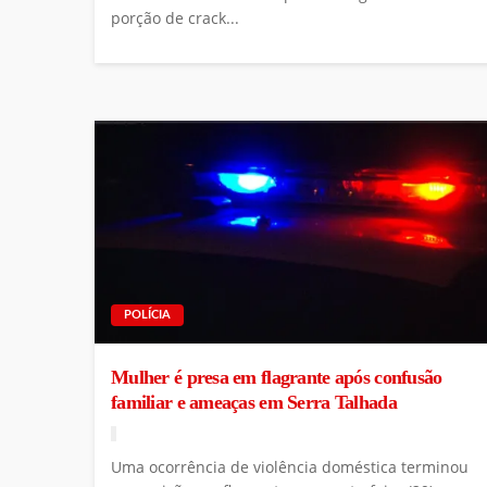
porção de crack...
POLÍCIA
Mulher é presa em flagrante após confusão
familiar e ameaças em Serra Talhada
Uma ocorrência de violência doméstica terminou