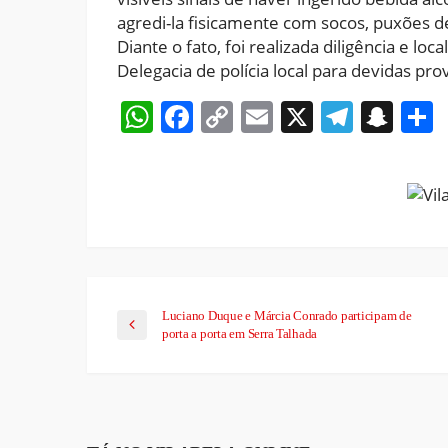
agredi-la fisicamente com socos, puxões de
Diante o fato, foi realizada diligência e 
Delegacia de polícia local para devidas pro
WhatsApp
Facebook
Copy
Email
X
Teleg
Sna
Link
Luciano Duque e Márcia Conrado participam de
porta a porta em Serra Talhada