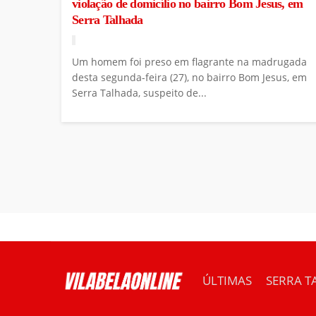
violação de domicílio no bairro Bom Jesus, em
Serra Talhada
Um homem foi preso em flagrante na madrugada
desta segunda-feira (27), no bairro Bom Jesus, em
Serra Talhada, suspeito de...
ÚLTIMAS
SERRA T