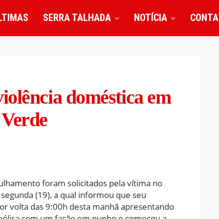
LTIMAS
SERRA TALHADA
NOTÍCIA
CONTA
iolência doméstica em
 Verde
rulhamento foram solicitados pela vítima no
 segunda (19), a qual informou que seu
por volta das 9:00h desta manhã apresentando
alcoólica com um facão em punho e começou a