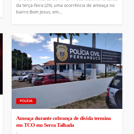
da terça-feira (29), uma ocorrência de ameaça no
bairro Bom Jesus, em...
POLÍCIA
Ameaça durante cobrança de dívida termina
em TCO em Serra Talhada