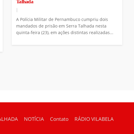
Talhada
A Polícia Militar de Pernambuco cumpriu dois
mandados de prisão em Serra Talhada nesta
quinta-feira (23), em ações distintas realizadas...
ALHADA
NOTÍCIA
Contato
RÁDIO VILABELA