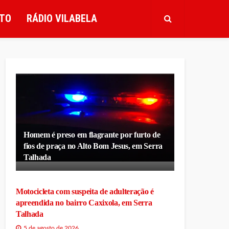
TO
RÁDIO VILABELA
Homem é preso em flagrante por furto de
fios de praça no Alto Bom Jesus, em Serra
Talhada
Motocicleta com suspeita de adulteração é
apreendida no bairro Caxixola, em Serra
Talhada
5 de agosto de 2026