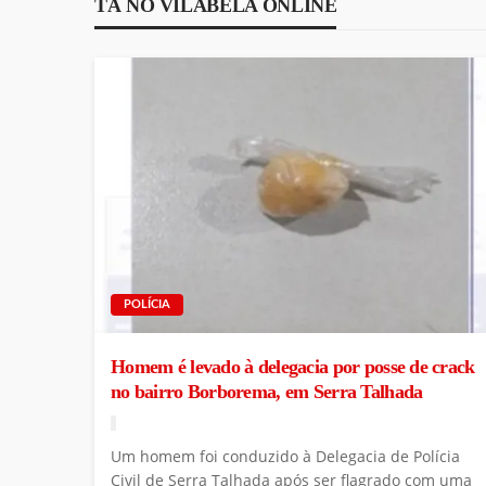
TÁ NO VILABELA ONLINE
POLÍCIA
Homem é levado à delegacia por posse de crack
no bairro Borborema, em Serra Talhada
Um homem foi conduzido à Delegacia de Polícia
Civil de Serra Talhada após ser flagrado com uma