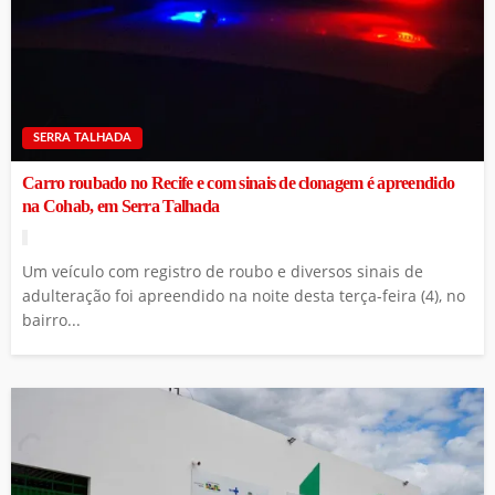
SERRA TALHADA
Carro roubado no Recife e com sinais de clonagem é apreendido
na Cohab, em Serra Talhada
Um veículo com registro de roubo e diversos sinais de
adulteração foi apreendido na noite desta terça-feira (4), no
bairro...