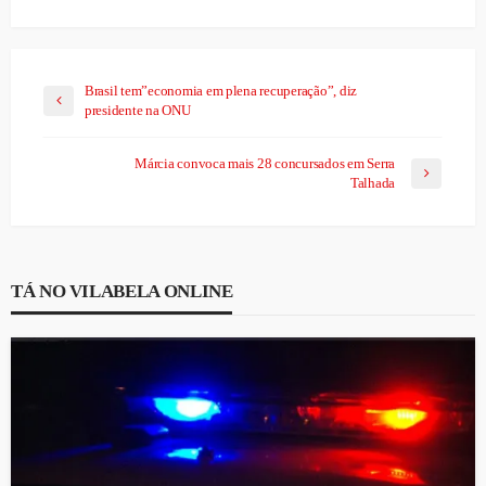
Brasil tem”economia em plena recuperação”, diz
presidente na ONU
Márcia convoca mais 28 concursados em Serra
Talhada
TÁ NO VILABELA ONLINE