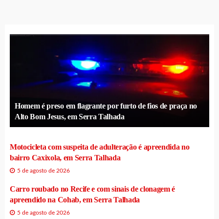
Homem é preso em flagrante por furto de fios de praça no
Alto Bom Jesus, em Serra Talhada
Motocicleta com suspeita de adulteração é apreendida no
bairro Caxixola, em Serra Talhada
5 de agosto de 2026
Carro roubado no Recife e com sinais de clonagem é
apreendido na Cohab, em Serra Talhada
5 de agosto de 2026