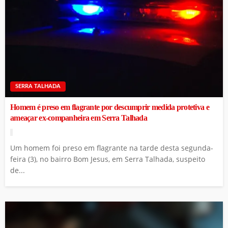
SERRA TALHADA
Homem é preso em flagrante por descumprir medida protetiva e
ameaçar ex-companheira em Serra Talhada
Um homem foi preso em flagrante na tarde desta segunda-
feira (3), no bairro Bom Jesus, em Serra Talhada, suspeito
de...