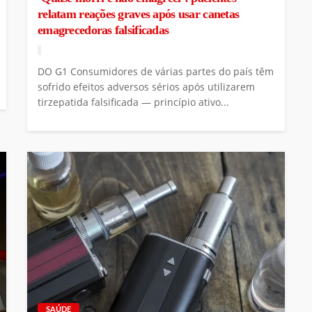
relatam reações graves após usar canetas
emagrecedoras falsificadas
DO G1 Consumidores de várias partes do país têm
sofrido efeitos adversos sérios após utilizarem
tirzepatida falsificada — princípio ativo...
SAÚDE