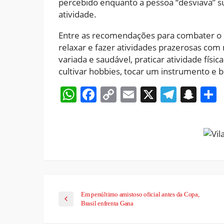
percebido enquanto a pessoa “desviava” s
atividade.
Entre as recomendações para combater o e
relaxar e fazer atividades prazerosas com
variada e saudável, praticar atividade físi
cultivar hobbies, tocar um instrumento e b
WhatsApp
Facebook
Copy
Email
X
Teleg
Sna
Link
Em penúltimo amistoso oficial antes da Copa,
Brasil enfrenta Gana