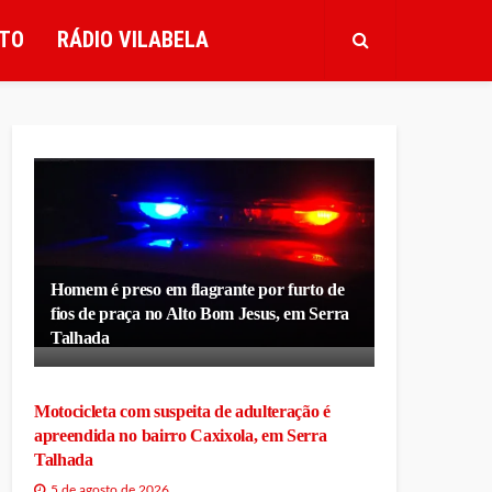
TO
RÁDIO VILABELA
Homem é preso em flagrante por furto de
fios de praça no Alto Bom Jesus, em Serra
Talhada
Motocicleta com suspeita de adulteração é
apreendida no bairro Caxixola, em Serra
Talhada
5 de agosto de 2026