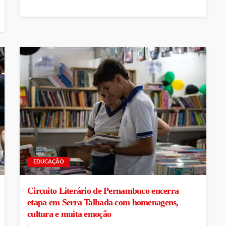
EDUCAÇÃO
Circuito Literário de Pernambuco encerra
etapa em Serra Talhada com homenagens,
cultura e muita emoção