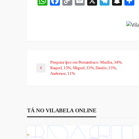
WhatsApp
Facebook
Copy
Email
X
Teleg
Sna
Link
Pesquisa Ipec em Pernambuco: Marília, 34%,
Raquel, 15%, Miguel, 13%, Danilo, 13%,
Anderson, 11%
TÁ NO VILABELA ONLINE