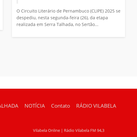
O Circuito Literário de Pernambuco (CLIPE) 2025 se
despediu, nesta segunda-feira (26), da etapa
realizada em Serra Talhada, no Sertão...
ALHADA
NOTÍCIA
Contato
RÁDIO VILABELA
Vilabela Online | Rádio Vilabela FM 94,3