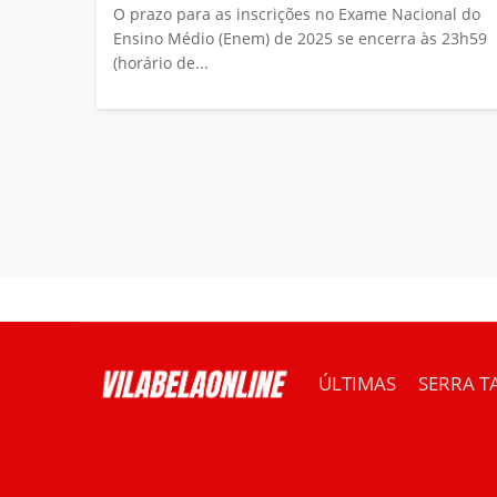
O prazo para as inscrições no Exame Nacional do
Ensino Médio (Enem) de 2025 se encerra às 23h59
(horário de...
ÚLTIMAS
SERRA T