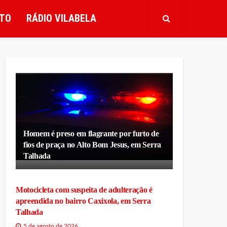
TO
RÁDIO VILABELA
Homem é preso em flagrante por furto de
fios de praça no Alto Bom Jesus, em Serra
Talhada
Motocicleta com suspeita de adulteração é
apreendida no bairro Caxixola, em Serra
Talhada
5 de agosto de 2026