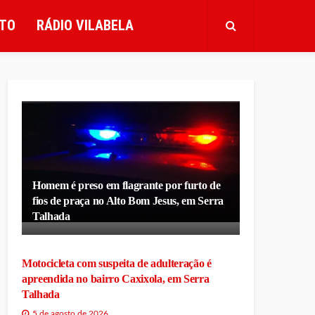
TO
RÁDIO VILABELA
Homem é preso em flagrante por furto de
fios de praça no Alto Bom Jesus, em Serra
Talhada
Motocicleta com suspeita de adulteração é
apreendida no bairro Caxixola, em Serra
Talhada
5 de agosto de 2026