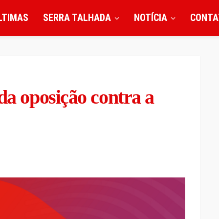
LTIMAS
SERRA TALHADA
NOTÍCIA
CONTA
da oposição contra a