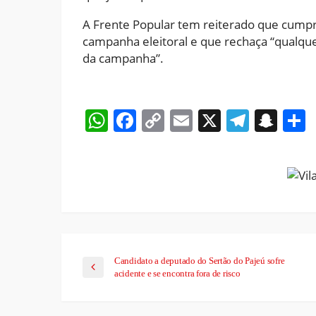
A Frente Popular tem reiterado que cumpre 
campanha eleitoral e que rechaça “qualqu
da campanha”.
WhatsApp
Facebook
Copy
Email
X
Teleg
Sna
Link
Candidato a deputado do Sertão do Pajeú sofre
acidente e se encontra fora de risco